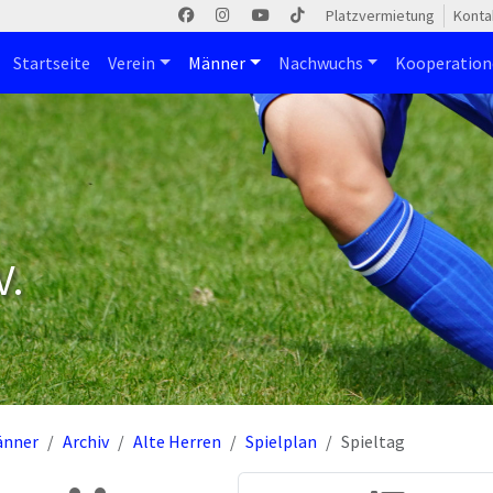
Platzvermietung
Konta
Startseite
Verein
Männer
Nachwuchs
Kooperatio
V.
änner
Archiv
Alte Herren
Spielplan
Spieltag