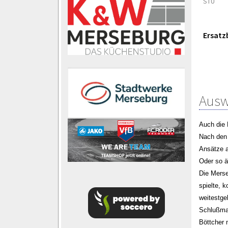
STU
Ersatz
Ausw
Auch die 
Nach den 
Ansätze a
Oder so ä
Die Merse
spielte, 
weitestge
Schlußman
Böttcher 