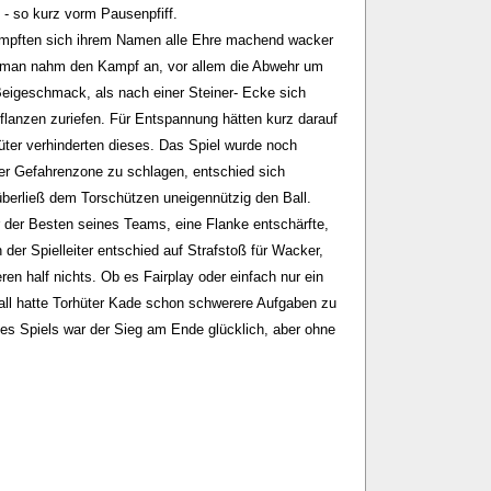
 - so kurz vorm Pausenpfiff.
kämpften sich ihrem Namen alle Ehre machend wacker
och man nahm den Kampf an, vor allem die Abwehr um
Beigeschmack, als nach einer Steiner- Ecke sich
flanzen zuriefen. Für Entspannung hätten kurz darauf
üter verhinderten dieses. Das Spiel wurde noch
der Gefahrenzone zu schlagen, entschied sich
überließ dem Torschützen uneigennützig den Ball.
 der Besten seines Teams, eine Flanke entschärfte,
der Spielleiter entschied auf Strafstoß für Wacker,
ren half nichts. Ob es Fairplay oder einfach nur ein
all hatte Torhüter Kade schon schwerere Aufgaben zu
n des Spiels war der Sieg am Ende glücklich, aber ohne