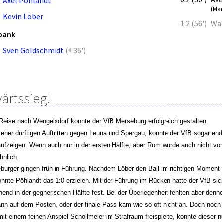
Axel Pöhlandt
(Ma
Kevin Löber
1:2 (56')
Wac
bank
Sven Goldschmidt
(
36')
ärtssieg!
Reise nach Wengelsdorf konnte der VfB Merseburg erfolgreich gestalten.
eher dürftigen Auftritten gegen Leuna und Spergau, konnte der VfB sogar endl
ufzeigen. Wenn auch nur in der ersten Hälfte, aber Rom wurde auch nicht 
hnlich.
burger gingen früh in Führung. Nachdem Löber den Ball im richtigen Moment 
konnte Pöhlandt das 1:0 erzielen. Mit der Führung im Rücken hatte der VfB si
hend in der gegnerischen Hälfte fest. Bei der Überlegenheit fehlten aber den
n auf dem Posten, oder der finale Pass kam wie so oft nicht an. Doch noch 
mit einem feinen Anspiel Schollmeier im Strafraum freispielte, konnte dieser 