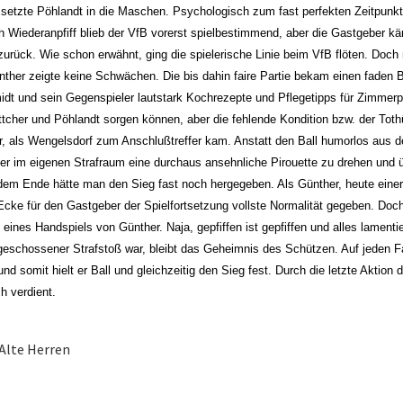
 setzte Pöhlandt in die Maschen. Psychologisch zum fast perfekten Zeitpunkt
 Wiederanpfiff blieb der VfB vorerst spielbestimmend, aber die Gastgeber 
 zurück. Wie schon erwähnt, ging die spielerische Linie beim VfB flöten. D
nther zeigte keine Schwächen. Die bis dahin faire Partie bekam einen faden 
dt und sein Gegenspieler lautstark Kochrezepte und Pflegetipps für Zimmerp
ttcher und Pöhlandt sorgen können, aber die fehlende Kondition bzw. der Toth
r, als Wengelsdorf zum Anschlußtreffer kam. Anstatt den Ball humorlos aus 
er im eigenen Strafraum eine durchaus ansehnliche Pirouette zu drehen und 
dem Ende hätte man den Sieg fast noch hergegeben. Als Günther, heute einer
Ecke für den Gastgeber der Spielfortsetzung vollste Normalität gegeben. Doch 
 eines Handspiels von Günther. Naja, gepfiffen ist gepfiffen und alles lamentie
geschossener Strafstoß war, bleibt das Geheimnis des Schützen. Auf jeden F
und somit hielt er Ball und gleichzeitig den Sieg fest. Durch die letzte Aktio
h verdient.
Alte Herren