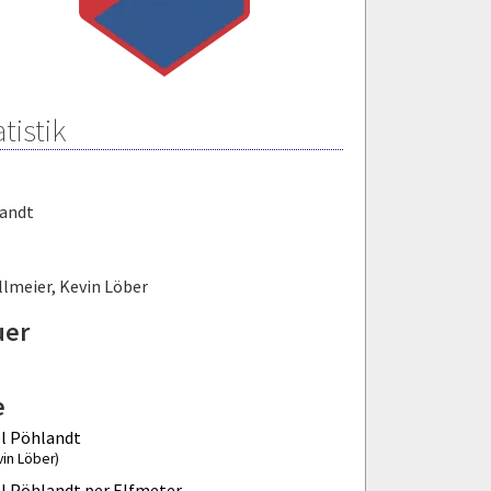
tistik
landt
llmeier
,
Kevin Löber
uer
e
l Pöhlandt
vin Löber)
l Pöhlandt per Elfmeter