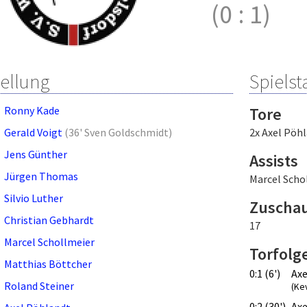
(0
:
1)
tellung
Spielsta
Ronny Kade
Tore
Gerald Voigt
(
36' Sven Goldschmidt
)
2x Axel Pöh
Jens Günther
Assists
Jürgen Thomas
Marcel Scho
Silvio Luther
Zuscha
Christian Gebhardt
17
Marcel Schollmeier
Torfolg
Matthias Böttcher
0:1 (6')
Axe
Roland Steiner
(Ke
0:2 (30')
Axe