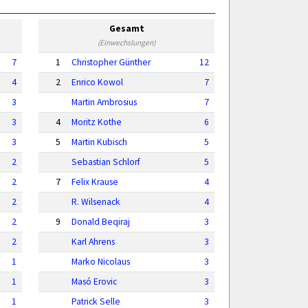
Gesamt
(Einwechslungen)
7
1
Christopher Günther
12
4
2
Enrico Kowol
7
3
Martin Ambrosius
7
3
4
Moritz Kothe
6
3
5
Martin Kubisch
5
2
Sebastian Schlorf
5
2
7
Felix Krause
4
2
R. Wilsenack
4
2
9
Donald Beqiraj
3
2
Karl Ahrens
3
1
Marko Nicolaus
3
1
Masó Erovic
3
1
Patrick Selle
3