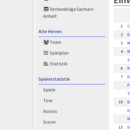
Ein
Verbandsliga Sachsen-
Anhalt
1
C
Alte Herren
2
E
Team
3
M
4
M
Spielplan
S
Statistik
6
R
7
D
Spielerstatistik
P
Spiele
T
Tore
10
B
E
Assists
M
Scorer
13
D