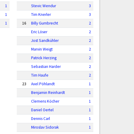
1
Stevic Wendur
3
1
Tim Knerler
3
1
16
Billy Gumbrecht
2
Eric Löser
2
Jost Sandkühler
2
Marvin Weigt
2
Patrick Herzing
2
Sebastian Harder
2
Tim Haufe
2
23
Axel Pöhlandt
1
Benjamin Reinhardt
1
Clemens Köcher
1
Daniel Oertel
1
Dennis Carl
1
Miroslav Sidorak
1