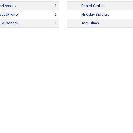
arl Ahrens
1
Daniel Oertel
avel Pfeifer
1
Miroslav Sidorak
. Wilsenack
1
Tom Binas