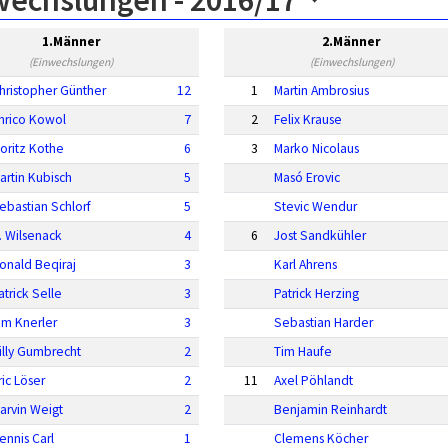
wechslungen -
2016/17
1.Männer
2.Männer
(Einwechslungen)
(Einwechslungen)
hristopher Günther
12
1
Martin Ambrosius
nrico Kowol
7
2
Felix Krause
oritz Kothe
6
3
Marko Nicolaus
artin Kubisch
5
Masó Erovic
ebastian Schlorf
5
Stevic Wendur
. Wilsenack
4
6
Jost Sandkühler
onald Beqiraj
3
Karl Ahrens
atrick Selle
3
Patrick Herzing
im Knerler
3
Sebastian Harder
illy Gumbrecht
2
Tim Haufe
ric Löser
2
11
Axel Pöhlandt
arvin Weigt
2
Benjamin Reinhardt
ennis Carl
1
Clemens Köcher