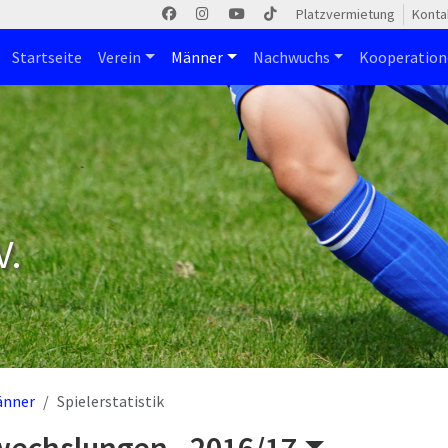
Platzvermietung
Konta
Startseite
Verein
Männer
Nachwuchs
Kooperatio
V.
änner
Spielerstatistik