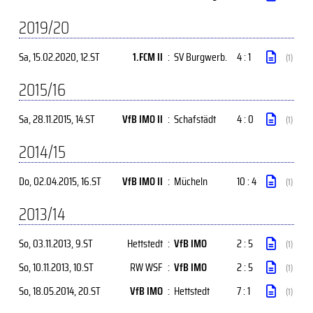
2019/20
Sa, 15.02.2020
, 12.ST
1.FCM II
:
SV Burgwerb.
4 : 1
(1)
2015/16
Sa, 28.11.2015
, 14.ST
VfB IMO II
:
Schafstädt
4 : 0
(1)
2014/15
Do, 02.04.2015
, 16.ST
VfB IMO II
:
Mücheln
10 : 4
(1)
2013/14
So, 03.11.2013
, 9.ST
Hettstedt
:
VfB IMO
2 : 5
(1)
So, 10.11.2013
, 10.ST
RW WSF
:
VfB IMO
2 : 5
(1)
So, 18.05.2014
, 20.ST
VfB IMO
:
Hettstedt
7 : 1
(1)