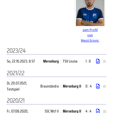
zum Profil
von
Masó Erovic
2023/24
So, 22.10.2023
, 8.ST
Merseburg
:
TSV Leuna
1 : 0
(1)
2021/22
Di, 20.07.2021
,
Braunsbedra
:
Merseburg II
0 : 4
(1)
Testspiel
2020/21
Fr, 07.08.2020
,
SSC Wsf II
:
Merseburg II
4 : 4
(2)