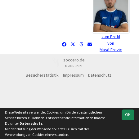
zum Profil
von
Masó Erovic
soccero.de
© 2006 - 2026
Besucherstatistik
Impressum
Datenschutz
Diese Webseite verwendet Cookies, um Dir den bestmöglichen
OK
Service bieten zu können. Entsprechende Informationen findest
Du unter
Datenschutz
.
Mit der Nutzung der Webseite erklärst Du Dich mit der
Verwendung von Cookies einverstanden.