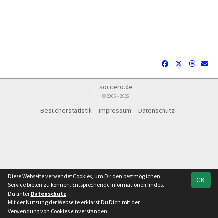
soccero.de
© 2006 - 2026
Besucherstatistik
Impressum
Datenschutz
Diese Webseite verwendet Cookies, um Dir den bestmöglichen
OK
Service bieten zu können. Entsprechende Informationen findest
Du unter
Datenschutz
.
Mit der Nutzung der Webseite erklärst Du Dich mit der
Team
1.Saalekreisklasse Staffel 2
Verwendung von Cookies einverstanden.