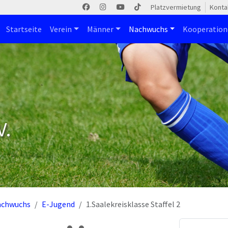
Platzvermietung
Konta
Startseite
Verein
Männer
Nachwuchs
Kooperatio
V.
achwuchs
E-Jugend
1.Saalekreisklasse Staffel 2