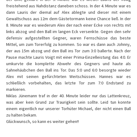
freistehend aus Nahdistanz daneben schoss. In der 4. Minute war es
dann Lauris der diemal auf Alex ablegte und dieser mit einem
Gewaltschuss aus 12m dem Gästetormann keine Chance ließ. In der
8. Minute war es wiederum Alex der nach einer Ecke von rechts mit
links abzog und den Ball im langen Eck versenkte. Gegen den sehr
defensiv aufgestellten Gegner, waren Fernschüsse das beste
Mittel, um zum Torerfolg zu kommen. So war es dann auch Johnny,
der aus 15m abzog und den Ball ins Tor zum 3:0 ballerte. Nach der
Pause machte Lauris Voigt mit einer Prima-Einzelleistung das 4:0. Er
umkurvte die komplette Abwehr des Gegners und haute als
Sahnehäubchen den Ball ins Tor. Das 5:0 und 6:0 besorgte wieder
Alex mit seinen gefürchteten Weitschüssen. Hannes war es
schließlich vorbehalten, das letzte Tor zum 7:0 Endstand zu
markieren.
Niklas Jünemann traf in der 40. Minute leider nur das Lattenkreuz,
was aber kein Grund zur Traurigkeit sein sollte. Leid tun konnte
einem eigentlich nur unserer Torhüter Michael, der nicht einen Ball
zu halten bekam.
Glückwunsch, so kann es weiter gehen!!