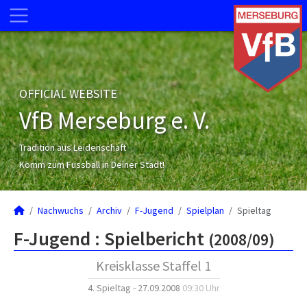
OFFICIAL WEBSITE
VfB Merseburg e. V.
Tradition aus Leidenschaft
Komm zum Fussball in Deiner Stadt!
Nachwuchs
Archiv
F-Jugend
Spielplan
Spieltag
F-Jugend :
Spielbericht
(2008/09)
Kreisklasse Staffel 1
4. Spieltag - 27.09.2008
09:30 Uhr