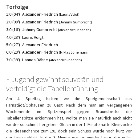
Torfolge
1:0 (04')
Alexander Friedrich
(Lauris Voigt)
2:0 (08')
Alexander Friedrich
(Johnny Gumbrecht)
3:0 (16')
Johnny Gumbrecht
(Alexander Friedrich)
4:0 (23')
Lauris Voigt
5:0 (27')
Alexander Friedrich
6:0 (29')
Alexander Friedrich
(Niklas Jünemann)
7:0 (39')
Hannes Dähne
(Alexander Friedrich)
F-Jugend gewinnt souverän und
verteidigt die Tabellenführung
Am 4. Spieltag hatten wir die Spielgemeinschaft aus
Farnstädt/Obhausen zu Gast. Nach dem man am vergangenen
Wochenende im Spitzenspiel gegen Braunsbedra die
Tabellenspitze erklommen hat, wollte man sie natürlich auch nicht
wieder so schnell hergeben. Gleich in der 1. Minute hatte Kleinvocke
die Riesenchance zum 1:0, doch sein Schuss wurde noch kurz vor
der Linie geklärt. In der 3. Minute war es wieder Lauris der völlig