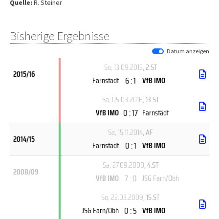
Quelle:
R. Steiner
Bisherige Ergebnisse
Datum anzeigen
So, 13.09.2015
, 2.ST
2015/16
6 : 1
Farnstädt
VfB IMO
Sa, 05.03.2016
, 13.ST
0 : 17
VfB IMO
Farnstädt
Sa, 15.11.2014
, AF
2014/15
0 : 1
Farnstädt
VfB IMO
Sa, 27.09.2008
, 4.ST
2008/09
7 : 0
VfB IMO
JSG Farn/Obh
So, 22.03.2009
, 15.ST
0 : 5
JSG Farn/Obh
VfB IMO