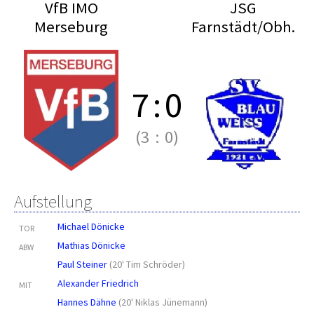
VfB IMO
JSG
Merseburg
Farnstädt/Obh.
7
:
0
(3
:
0)
Aufstellung
Michael Dönicke
TOR
Mathias Dönicke
ABW
Paul Steiner
(
20' Tim Schröder
)
Alexander Friedrich
MIT
Hannes Dähne
(
20' Niklas Jünemann
)