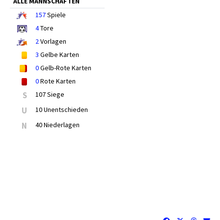
ALLE MANNSCHAFTEN
157
Spiele
4
Tore
2
Vorlagen
3
Gelbe Karten
0
Gelb-Rote Karten
0
Rote Karten
S
107 Siege
U
10 Unentschieden
N
40 Niederlagen