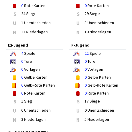
0
Rote Karten
0
Rote Karten
S
24 Siege
S
29 Siege
U
1 Unentschieden
U
3 Unentschieden
N
11 Niederlagen
N
10 Niederlagen
E2-Jugend
F-Jugend
4
Spiele
22
Spiele
0
Tore
0
Tore
0
Vorlagen
0
Vorlagen
0
Gelbe Karten
0
Gelbe Karten
0
Gelb-Rote Karten
0
Gelb-Rote Karten
0
Rote Karten
0
Rote Karten
S
1 Sieg
S
17 Siege
U
0 Unentschieden
U
0 Unentschieden
N
3 Niederlagen
N
5 Niederlagen