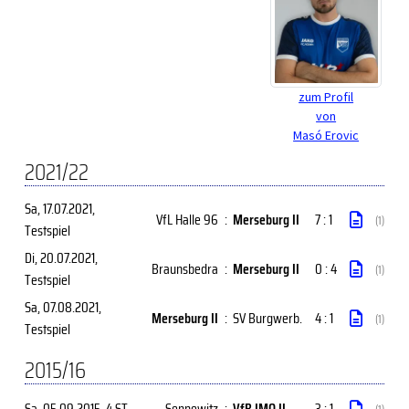
zum Profil
von
Masó Erovic
2021/22
Sa, 17.07.2021
,
VfL Halle 96
:
Merseburg II
7 : 1
(1)
Testspiel
Di, 20.07.2021
,
Braunsbedra
:
Merseburg II
0 : 4
(1)
Testspiel
Sa, 07.08.2021
,
Merseburg II
:
SV Burgwerb.
4 : 1
(1)
Testspiel
2015/16
Sa, 05.09.2015
, 4.ST
Sennewitz
:
VfB IMO II
3 : 1