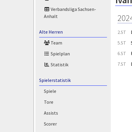
Iva
Verbandsliga Sachsen-
202
Anhalt
Alte Herren
2.ST
5.ST
Team
6.ST
Spielplan
7.ST
Statistik
Spielerstatistik
Spiele
Tore
Assists
Scorer