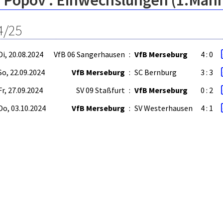
n Popov : Einwechslungen (1.Män
4/25
Di, 20.08.2024
VfB 06 Sangerhausen
:
VfB Merseburg
4 : 0
So, 22.09.2024
VfB Merseburg
:
SC Bernburg
3 : 3
Fr, 27.09.2024
SV 09 Staßfurt
:
VfB Merseburg
0 : 2
Do, 03.10.2024
VfB Merseburg
:
SV Westerhausen
4 : 1