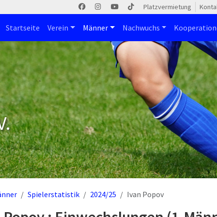
Platzvermietung
Konta
Startseite
Verein
Männer
Nachwuchs
Kooperatio
V.
änner
Spielerstatistik
2024/25
Ivan Popov