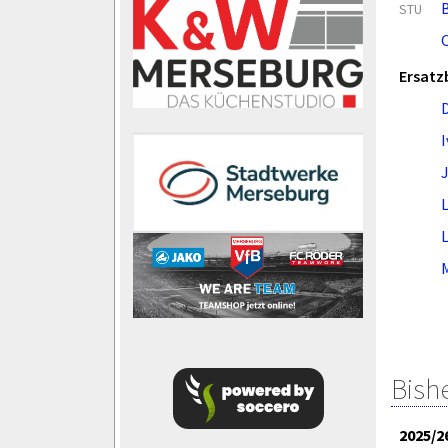
STU
Ersatz
L
Bish
2025/2