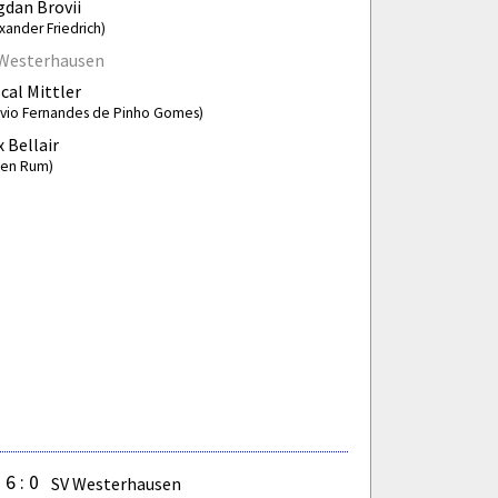
dan Brovii
xander Friedrich)
 Westerhausen
cal Mittler
avio Fernandes de Pinho Gomes)
 Bellair
lien Rum)
6 : 0
SV Westerhausen