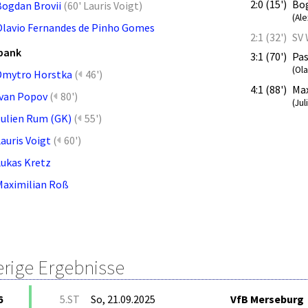
2:0 (15')
Bog
Bogdan Brovii
(
60' Lauris Voigt
)
(Ale
Olavio Fernandes de Pinho Gomes
2:1 (32')
SV
bank
3:1 (70')
Pas
(Ol
Dmytro Horstka
(
46')
4:1 (88')
Max
Ivan Popov
(
80')
(Ju
Julien Rum (GK)
(
55')
auris Voigt
(
60')
Lukas Kretz
Maximilian Roß
erige Ergebnisse
6
5.ST
So, 21.09.2025
VfB Merseburg