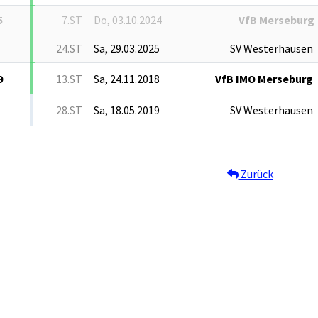
5
7.ST
Do, 03.10.2024
VfB Merseburg
24.ST
Sa, 29.03.2025
SV Westerhausen
9
13.ST
Sa, 24.11.2018
VfB IMO Merseburg
28.ST
Sa, 18.05.2019
SV Westerhausen
Zurück