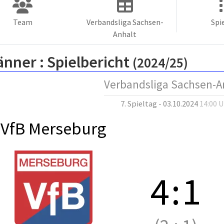
Team
Verbandsliga Sachsen-
Spi
Anhalt
änner :
Spielbericht
(2024/25)
Verbandsliga Sachsen-A
7. Spieltag - 03.10.2024
14:00 
VfB Merseburg
4
:
1