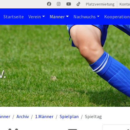
Platzvermietung
Konta
Startseite
Verein
Männer
Nachwuchs
Kooperatio
V.
änner
Archiv
1.Männer
Spielplan
Spieltag