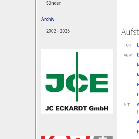
Sünder
Archiv
Aufs
2002 - 2025
TOR
ABW
M
P
MIT
A