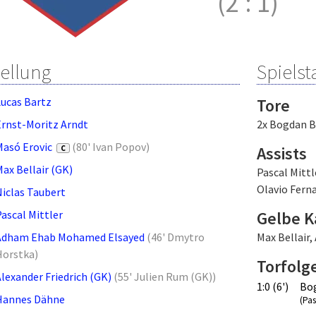
(2
:
1)
tellung
Spielsta
Lucas Bartz
Tore
Ernst-Moritz Arndt
2x Bogdan B
Masó Erovic
(
80' Ivan Popov
)
Assists
C
ax Bellair (GK)
Pascal Mittl
Olavio Fern
Niclas Taubert
ascal Mittler
Gelbe K
Adham Ehab Mohamed Elsayed
(
46' Dmytro
Max Bellair
,
Horstka
)
Torfolg
lexander Friedrich (GK)
(
55' Julien Rum (GK)
)
1:0 (6')
Bog
Hannes Dähne
(Pas