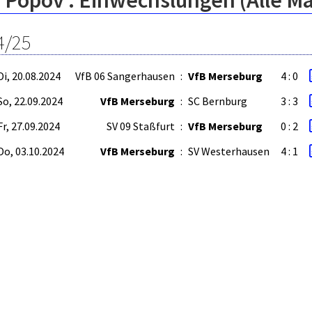
n Popov : Einwechslungen (Alle M
4/25
Di, 20.08.2024
VfB 06 Sangerhausen
:
VfB Merseburg
4 : 0
So, 22.09.2024
VfB Merseburg
:
SC Bernburg
3 : 3
Fr, 27.09.2024
SV 09 Staßfurt
:
VfB Merseburg
0 : 2
Do, 03.10.2024
VfB Merseburg
:
SV Westerhausen
4 : 1