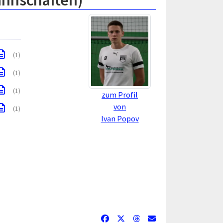
annschaften)
(1)
(1)
(1)
zum Profil
von
(1)
Ivan Popov