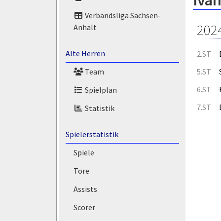
Iva
Verbandsliga Sachsen-
202
Anhalt
Alte Herren
2.ST
5.ST
Team
6.ST
Spielplan
7.ST
Statistik
Spielerstatistik
Spiele
Tore
Assists
Scorer