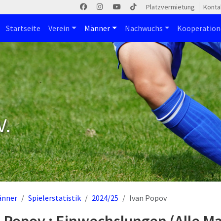
Platzvermietung
Konta
Startseite
Verein
Männer
Nachwuchs
Kooperatio
V.
änner
Spielerstatistik
2024/25
Ivan Popov