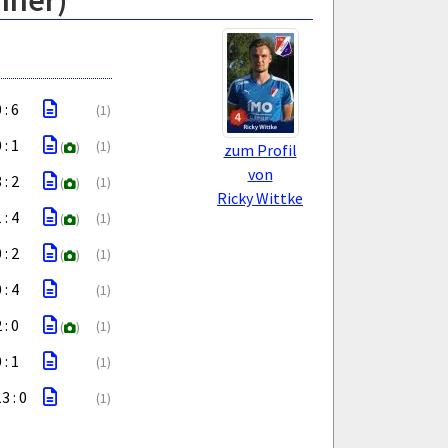
nner)
 : 6
(1)
 : 1
(1)
(
)
zum Profil
von
 : 2
(1)
(
)
Ricky Wittke
 : 4
(1)
(
)
 : 2
(1)
(
)
 : 4
(1)
 : 0
(1)
(
)
 : 1
(1)
3 : 0
(1)