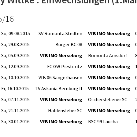
ky Wittke : Einwechslungen (1.Mä
5/16
So, 09.08.2015
SV Romonta Stedten
:
VfB IMO Merseburg
0
Sa, 29.08.2015
Burger BC 08
:
VfB IMO Merseburg
0
Sa, 05.09.2015
VfB IMO Merseburg
:
Romonta Amsdorf
8
Sa, 12.09.2015
FC GW Piesteritz
:
VfB IMO Merseburg
1
Sa, 10.10.2015
VfB 06 Sangerhausen
:
VfB IMO Merseburg
0
Fr, 16.10.2015
TV Askania Bernburg II
:
VfB IMO Merseburg
0
Sa, 07.11.2015
VfB IMO Merseburg
:
Oscherslebener SC
2
Sa, 21.11.2015
Haldensleber SC
:
VfB IMO Merseburg
0
Sa, 30.01.2016
VfB IMO Merseburg
:
BSC 99 Laucha
1