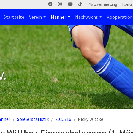
Platzvermietung
Konta
Startseite
Verein
Männer
Nachwuchs
Kooperatio
V.
änner
Spielerstatistik
2015/16
Ricky Wittke