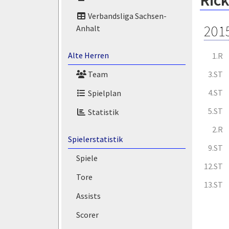
Ric
Verbandsliga Sachsen-
201
Anhalt
Alte Herren
1.R
3.ST
Team
4.ST
Spielplan
5.ST
Statistik
2.R
Spielerstatistik
9.ST
Spiele
12.ST
Tore
13.ST
Assists
Scorer