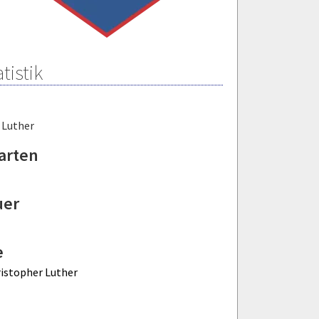
tistik
 Luther
arten
uer
e
istopher Luther