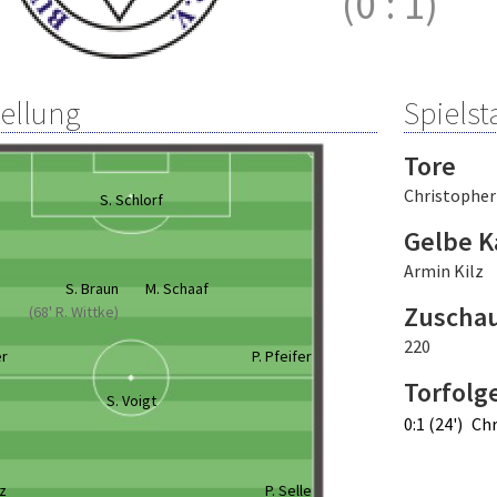
(0
:
1)
tellung
Spielsta
Tore
Christopher
S. Schlorf
Gelbe K
Armin Kilz
S. Braun
M. Schaaf
Zuscha
(68' R. Wittke)
220
er
P. Pfeifer
Torfolg
S. Voigt
0:1 (24')
Chr
tz
P. Selle