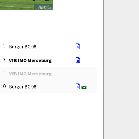
: 1
Burger BC 08
: 7
VfB IMO Merseburg
: 1
VfB IMO Merseburg
 : 0
Burger BC 08
(
)