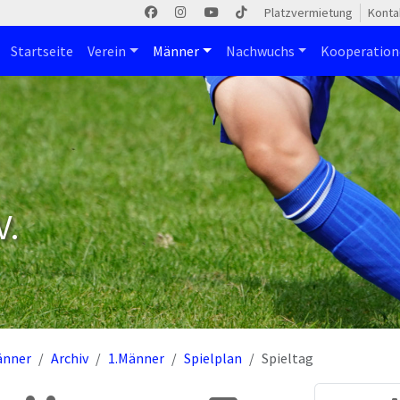
Platzvermietung
Konta
Startseite
Verein
Männer
Nachwuchs
Kooperatio
V.
änner
Archiv
1.Männer
Spielplan
Spieltag