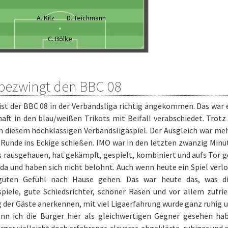
A. Kilz
D. Teichmann
C. Bölke
bezwingt den BBC 08
ist der BBC 08 in der Verbandsliga richtig angekommen. Das war 
aft in den blau/weißen Trikots mit Beifall verabschiedet. Trotz
an diesem hochklassigen Verbandsligaspiel. Der Ausgleich war me
 Runde ins Eckige schießen. IMO war in den letzten zwanzig Minu
s rausgehauen, hat gekämpft, gespielt, kombiniert und aufs Tor g
a und haben sich nicht belohnt. Auch wenn heute ein Spiel verl
uten Gefühl nach Hause gehen. Das war heute das, was die
spiele, gute Schiedsrichter, schöner Rasen und vor allem zufri
 der Gäste anerkennen, mit viel Ligaerfahrung wurde ganz ruhig un
nn ich die Burger hier als gleichwertigen Gegner gesehen hab
ger vielleicht doch erfahrener, cleverer, abgeklärte, ruhiger und 