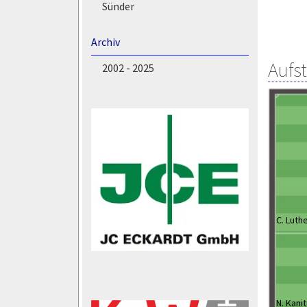
Sünder
Archiv
Aufs
2002 - 2025
C. Luth
N. Kani