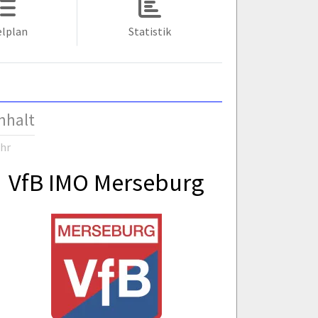
elplan
Statistik
nhalt
Uhr
VfB IMO Merseburg