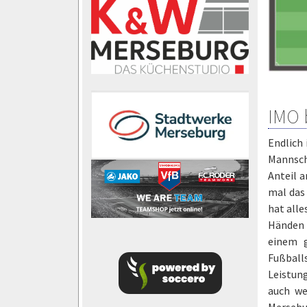
IMO 
Endlich 
Mannsch
Anteil 
mal das
hat alle
Händen d
einem g
Fußball
Leistung
auch we
Mersebur