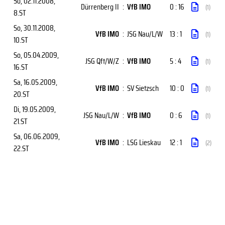
So, 02.11.2008
,
Dürrenberg II
:
VfB IMO
0 : 16
(1)
8.ST
So, 30.11.2008
,
VfB IMO
:
JSG Nau/L/W
13 : 1
(1)
10.ST
So, 05.04.2009
,
JSG Qft/W/Z
:
VfB IMO
5 : 4
(1)
16.ST
Sa, 16.05.2009
,
VfB IMO
:
SV Sietzsch
10 : 0
(1)
20.ST
Di, 19.05.2009
,
JSG Nau/L/W
:
VfB IMO
0 : 6
(1)
21.ST
Sa, 06.06.2009
,
VfB IMO
:
LSG Lieskau
12 : 1
(2)
22.ST