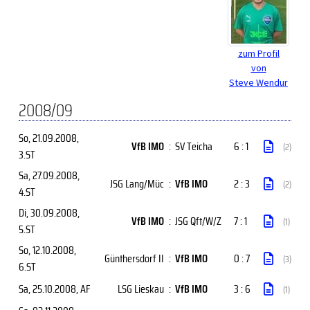
zum Profil
von
Steve Wendur
2008/09
So, 21.09.2008
,
VfB IMO
:
SV Teicha
6 : 1
(2)
3.ST
Sa, 27.09.2008
,
JSG Lang/Müc
:
VfB IMO
2 : 3
(2)
4.ST
Di, 30.09.2008
,
VfB IMO
:
JSG Qft/W/Z
7 : 1
(1)
5.ST
So, 12.10.2008
,
Günthersdorf II
:
VfB IMO
0 : 7
(3)
6.ST
Sa, 25.10.2008
, AF
LSG Lieskau
:
VfB IMO
3 : 6
(1)