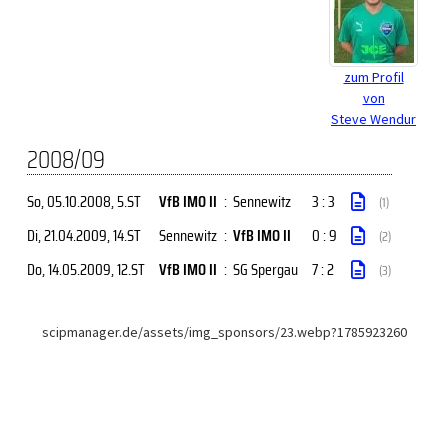
zum Profil
von
Steve Wendur
2008/09
So, 05.10.2008
, 5.ST
VfB IMO II
:
Sennewitz
3 : 3
(1)
Di, 21.04.2009
, 14.ST
Sennewitz
:
VfB IMO II
0 : 9
(2)
Do, 14.05.2009
, 12.ST
VfB IMO II
:
SG Spergau
7 : 2
(3)
scipmanager.de/assets/img_sponsors/23.webp?1785923260