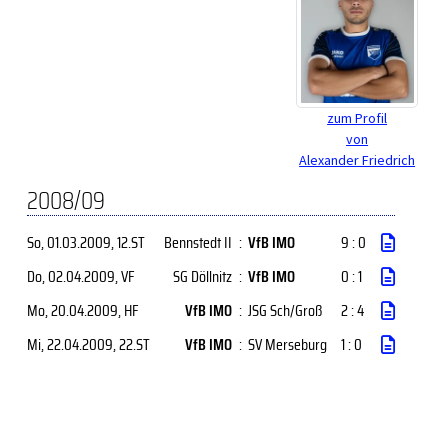
zum Profil
von
Alexander Friedrich
2008/09
So, 01.03.2009
, 12.ST
Bennstedt II
:
VfB IMO
9 : 0
Do, 02.04.2009
, VF
SG Döllnitz
:
VfB IMO
0 : 1
Mo, 20.04.2009
, HF
VfB IMO
:
JSG Sch/Groß
2 : 4
Mi, 22.04.2009
, 22.ST
VfB IMO
:
SV Merseburg
1 : 0