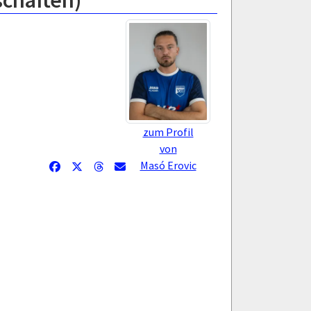
schaften)
zum Profil
von
Masó Erovic