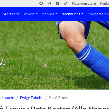
Platzvermietung
Konta
Startseite
Verein
Männer
Nachwuchs
Kooperatio
V.
achwuchs
Ewige Tabelle
Masó Erovic