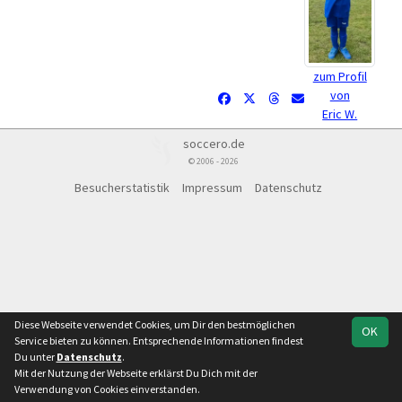
zum Profil
von
Eric W.
soccero.de
© 2006 - 2026
Besucherstatistik
Impressum
Datenschutz
Diese Webseite verwendet Cookies, um Dir den bestmöglichen
OK
Service bieten zu können. Entsprechende Informationen findest
Du unter
Datenschutz
.
Mit der Nutzung der Webseite erklärst Du Dich mit der
Verwendung von Cookies einverstanden.