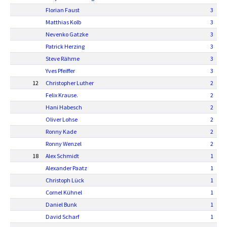
Florian Faust
3
Matthias Kolb
3
Nevenko Gatzke
3
Patrick Herzing
3
Steve Rähme
3
Yves Pfeiffer
3
12
Christopher Luther
2
Felix Krause.
2
Hani Habesch
2
Oliver Lohse
2
Ronny Kade
2
Ronny Wenzel
2
18
Alex Schmidt
1
Alexander Paatz
1
Christoph Lück
1
Cornel Kühnel
1
Daniel Bunk
1
David Scharf
1