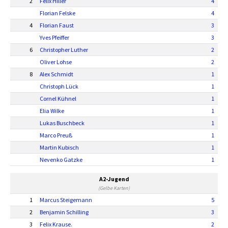
2
Felix Hiller
4
Florian Felske
4
4
Florian Faust
3
Yves Pfeiffer
3
6
Christopher Luther
2
Oliver Lohse
2
8
Alex Schmidt
1
Christoph Lück
1
Cornel Kühnel
1
Elia Wilke
1
Lukas Buschbeck
1
Marco Preuß
1
Martin Kubisch
1
Nevenko Gatzke
1
A2-Jugend
(Gelbe Karten)
1
Marcus Steigemann
5
2
Benjamin Schilling
3
3
Felix Krause.
2