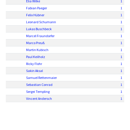
Elia Wilke
1
Fabian Paeger
1
Felix Hübner
1
Leonard Schumann
1
Lukas Buschbeck
1
Marcel Fraundorfer
1
Marco Preuß
1
Martin Kubisch
1
Paul Keilholz
1
Ricky Flohr
1
Sakin Aksal
1
Samuel Rettenmaier
1
Sebastian Conrad
1
Sergei Templing
1
Vincent Andersch
1