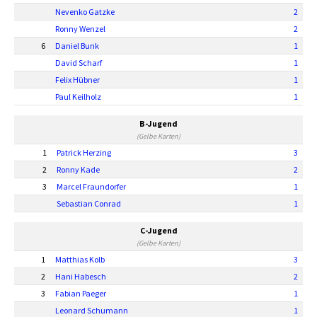
Nevenko Gatzke
2
Ronny Wenzel
2
6
Daniel Bunk
1
David Scharf
1
Felix Hübner
1
Paul Keilholz
1
B-Jugend
(Gelbe Karten)
1
Patrick Herzing
3
2
Ronny Kade
2
3
Marcel Fraundorfer
1
Sebastian Conrad
1
C-Jugend
(Gelbe Karten)
1
Matthias Kolb
3
2
Hani Habesch
2
3
Fabian Paeger
1
Leonard Schumann
1