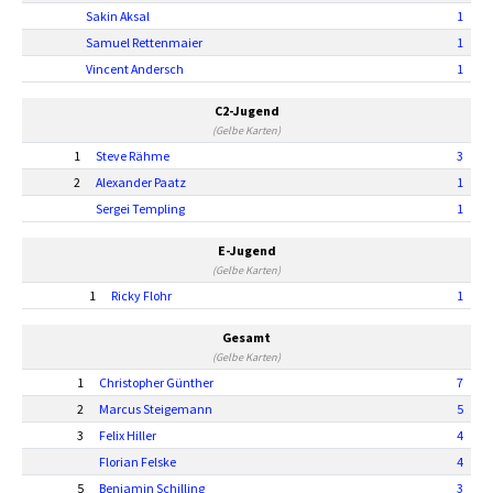
Sakin Aksal
1
Samuel Rettenmaier
1
Vincent Andersch
1
C2-Jugend
(Gelbe Karten)
1
Steve Rähme
3
2
Alexander Paatz
1
Sergei Templing
1
E-Jugend
(Gelbe Karten)
1
Ricky Flohr
1
Gesamt
(Gelbe Karten)
1
Christopher Günther
7
2
Marcus Steigemann
5
3
Felix Hiller
4
Florian Felske
4
5
Benjamin Schilling
3