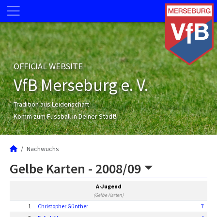
OFFICIAL WEBSITE
VfB Merseburg e. V.
Tradition aus Leidenschaft
Komm zum Fussball in Deiner Stadt!
Nachwuchs
Gelbe Karten -
2008/09
A-Jugend
(Gelbe Karten)
1
Christopher Günther
7