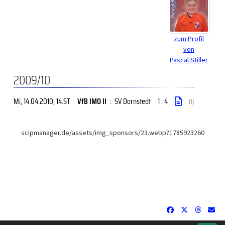
zum Profil
von
Pascal Stiller
2009/10
Mi, 14.04.2010
, 14.ST
VfB IMO II
:
SV Dornstedt
1 : 4
(1)
scipmanager.de/assets/img_sponsors/23.webp?1785923260