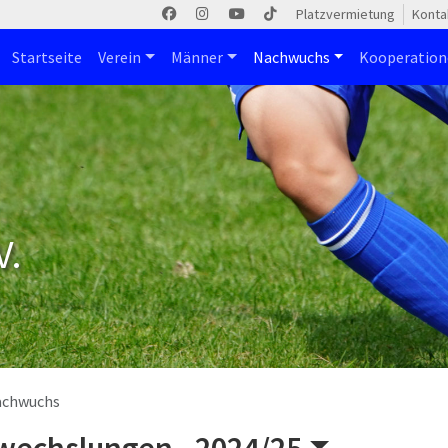
Platzvermietung
Konta
Startseite
Verein
Männer
Nachwuchs
Kooperatio
V.
achwuchs