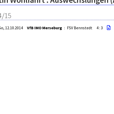
tin Wohlfahrt : Auswechslungen (
4/15
So, 12.10.2014
VfB IMO Merseburg
:
FSV Bennstedt
4 : 3