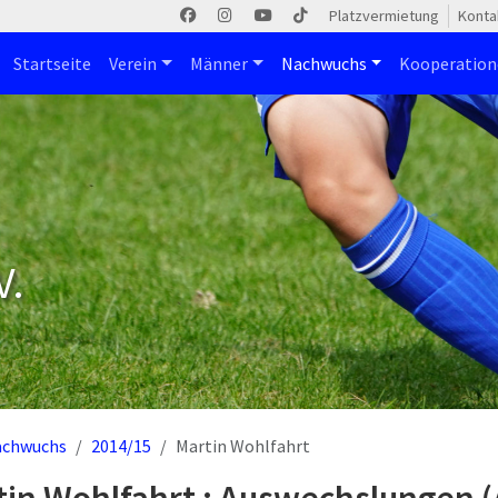
Platzvermietung
Konta
Startseite
Verein
Männer
Nachwuchs
Kooperatio
V.
achwuchs
2014/15
Martin Wohlfahrt