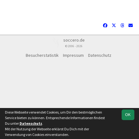
soccero.de
© 2006 - 2026
Besucherstatistik
Impressum
Datenschutz
Diese Webseite verwendet Cookies, um Dir den bestmöglichen
OK
Service bieten zu können. Entsprechende Informationen findest
Du unter
Datenschutz
.
Mit der Nutzung der Webseite erklärst Du Dich mit der
Team
Kinderfestival
Verwendung von Cookies einverstanden.