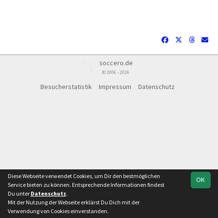
soccero.de
© 2006 - 2026
Besucherstatistik
Impressum
Datenschutz
Diese Webseite verwendet Cookies, um Dir den bestmöglichen
OK
Service bieten zu können. Entsprechende Informationen findest
Du unter
Datenschutz
.
Mit der Nutzung der Webseite erklärst Du Dich mit der
Team
Kinderfestival
Verwendung von Cookies einverstanden.