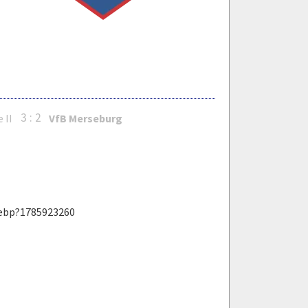
3 : 2
 II
VfB Merseburg
webp?1785923260