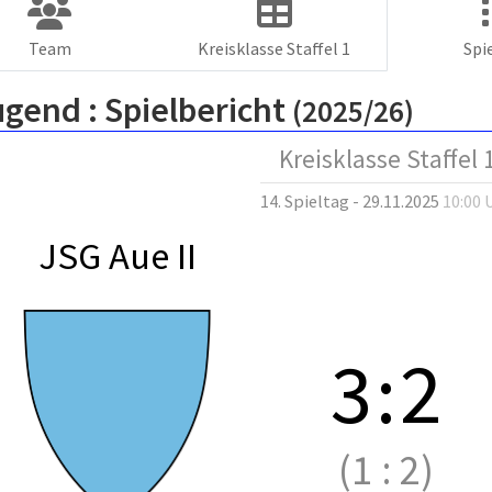
Team
Kreisklasse Staffel 1
Spi
ugend :
Spielbericht
(2025/26)
Kreisklasse Staffel 
14. Spieltag - 29.11.2025
10:00 
JSG Aue II
3
:
2
(1
:
2)