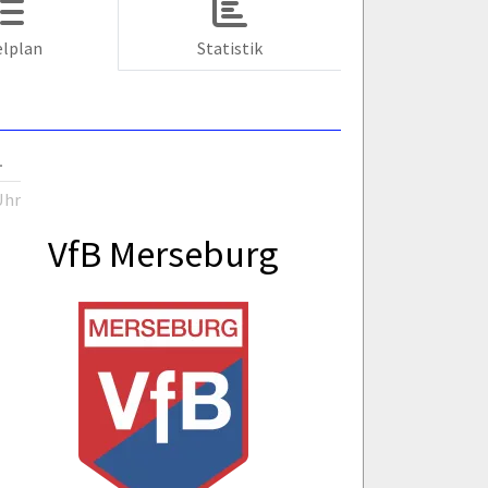
elplan
Statistik
1
Uhr
VfB Merseburg