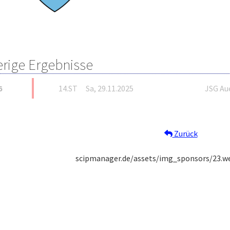
erige Ergebnisse
6
14.ST
Sa, 29.11.2025
JSG Aue
Zurück
scipmanager.de/assets/img_sponsors/23.