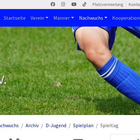
Platzvermietung
Konta
Startseite
Verein
Männer
Nachwuchs
Kooperatio
V.
achwuchs
Archiv
D-Jugend
Spielplan
Spieltag