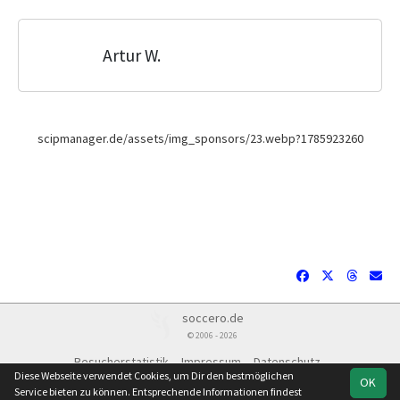
Artur W.
scipmanager.de/assets/img_sponsors/23.webp?1785923260
soccero.de
© 2006 - 2026
Besucherstatistik
Impressum
Datenschutz
Diese Webseite verwendet Cookies, um Dir den bestmöglichen
OK
Service bieten zu können. Entsprechende Informationen findest