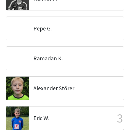
Pepe G.
Ramadan K.
Alexander Störer
3
Eric W.