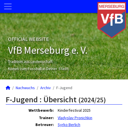
OFFICIAL WEBSITE
VfB Merseburg e. V.
Tradition aus Leidenschaft
Komm zum Fussball in Deiner Stadt!
Nachwuchs
Archiv
F-Jugend
F-Jugend :
Übersicht
(2024/25)
Wettbewerb:
Kinderfestival 2025
Trainer:
Vladyslav Pronichkin
Betreuer:
Syrko Berlich