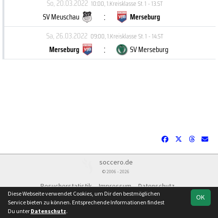
So, 20.03.2022
10:00
,
1.Kreisklasse St. 1 - 13.ST
:
SV Meuschau
Merseburg
Sa, 26.03.2022
09:00
,
1.Kreisklasse St. 1 - 14.ST
:
Merseburg
SV Merseburg
soccero.de
© 2006 - 2026
Besucherstatistik
Impressum
Datenschutz
Diese Webseite verwendet Cookies, um Dir den bestmöglichen
OK
Service bieten zu können. Entsprechende Informationen findest
Du unter
Datenschutz
.