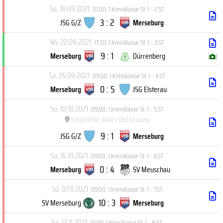
Sa, 18.09.2021
10:00
,
1.Kreisklasse St. 1 - 2.ST
3 : 2
JSG G/Z
Merseburg
Mi, 22.09.2021
17:30
,
1.Kreisklasse St. 1 - 3.ST
9 : 1
Merseburg
Dürrenberg
(
)
Sa, 25.09.2021
09:00
,
1.Kreisklasse St. 1 - 4.ST
0 : 5
Merseburg
JSG Elsterau
So, 10.10.2021
09:00
,
1.Kreisklasse St. 1 - 5.ST
Kötschlitzer Allee 1 06237 Leuna
9 : 1
JSG G/Z
Merseburg
Sa, 16.10.2021
09:00
,
1.Kreisklasse St. 1 - 6.ST
0 : 4
Merseburg
SV Meuschau
So, 07.11.2021
09:00
,
1.Kreisklasse St. 1 - 7.ST
10 : 3
SV Merseburg
Merseburg
Sa, 13.11.2021
10:00
,
1.Kreisklasse St. 1 - 8.ST