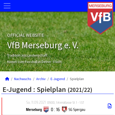
OFFICIAL WEBSITE
VfB Merseburg e. V.
Tradition aus Leidenschaft
Komm zum Fussball in Deiner Stadt!
Nachwuchs
Archiv
E-Jugend
Spielplan
E-Jugend :
Spielplan
(2021/22)
Sa, 11.09.2021
09:00
,
1.Kreisklasse St. 1 - 1.ST
0 : 16
Merseburg
SG Spergau