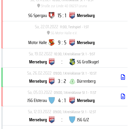
Straße zur Linde 40 06237 Leuna
15 : 1
SG Spergau
Merseburg
Sa, 22.01.2022
11:00
,
Testspiel - 1.ST
SG Motor Halle e.V.
9 : 5
Motor Halle
Merseburg
Sa, 19.02.2022
10:30
,
1.Kreisklasse St. 1 - 9.ST
:
Merseburg
SG Großkugel
Sa, 26.02.2022
09:00
,
1.Kreisklasse St. 1 - 10.ST
3 : 2
Merseburg
Dürrenberg
Sa, 05.03.2022
09:00
,
1.Kreisklasse St. 1 - 11.ST
4 : 1
JSG Elsterau
Merseburg
Sa, 12.03.2022
09:00
,
1.Kreisklasse St. 1 - 12.ST
:
Merseburg
JSG G/Z