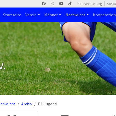
Platzvermietung
Konta
Startseite
Verein
Männer
Nachwuchs
Kooperatio
V.
achwuchs
Archiv
E2-Jugend