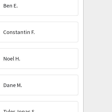
Ben E.
Constantin F.
Noel H.
Dane M.
Tyler Jonas S.