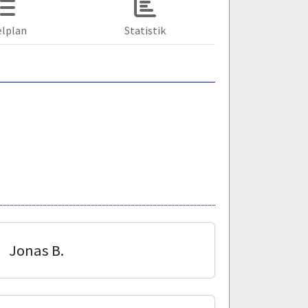
elplan
Statistik
Jonas B.