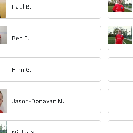
Paul B.
Ben E.
Finn G.
Jason-Donavan M.
Niklas S.