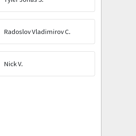
Radoslov Vladimirov C.
Nick V.