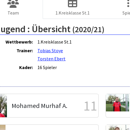
Team
1.Kreisklasse St.1
Spi
Jugend :
Übersicht
(2020/21)
Wettbewerb:
1.Kreisklasse St.1
Trainer:
Tobias Stoye
Torsten Ebert
Kader:
16 Spieler
11
Mohamed Murhaf A.