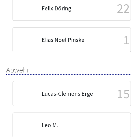
22
Felix Döring
1
Elias Noel Pinske
Abwehr
15
Lucas-Clemens Erge
Leo M.