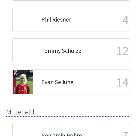
4
Phil Riesner
12
Tommy Schulze
14
Evan Sellung
Mittelfeld
7
Benjamin Bohm