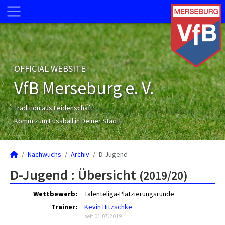
OFFICIAL WEBSITE
VfB Merseburg e. V.
Tradition aus Leidenschaft
Komm zum Fussball in Deiner Stadt!
Nachwuchs
Archiv
D-Jugend
D-Jugend :
Übersicht
(2019/20)
Wettbewerb:
Talenteliga-Platzierungsrunde
Trainer:
Kevin Hitzschke
seit 01.07.2019