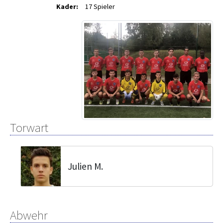
Kader:
17 Spieler
Torwart
Julien M.
Abwehr