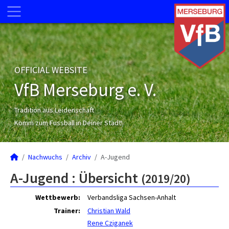
OFFICIAL WEBSITE
VfB Merseburg e. V.
Tradition aus Leidenschaft
Komm zum Fussball in Deiner Stadt!
Nachwuchs
Archiv
A-Jugend
A-Jugend :
Übersicht
(2019/20)
Wettbewerb:
Verbandsliga Sachsen-Anhalt
Trainer:
Christian Wald
Rene Cziganek