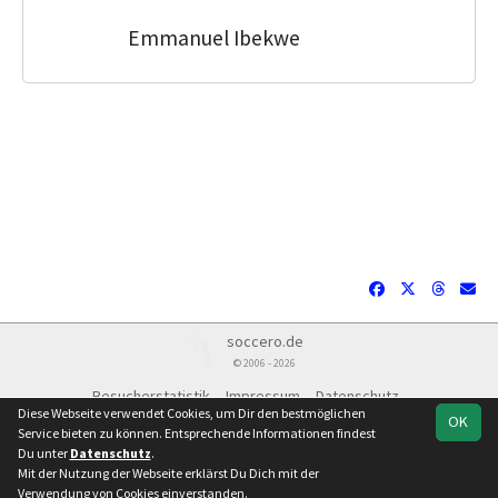
Emmanuel Ibekwe
soccero.de
© 2006 - 2026
Besucherstatistik
Impressum
Datenschutz
Diese Webseite verwendet Cookies, um Dir den bestmöglichen
OK
Service bieten zu können. Entsprechende Informationen findest
Du unter
Datenschutz
.
Mit der Nutzung der Webseite erklärst Du Dich mit der
Team
Verbandsliga
Spielplan
Statistik
Verwendung von Cookies einverstanden.