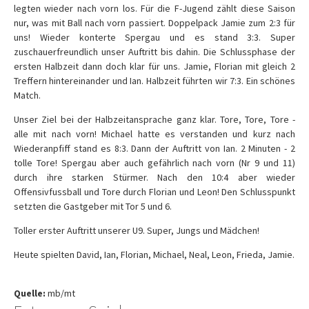
legten wieder nach vorn los. Für die F-Jugend zählt diese Saison
nur, was mit Ball nach vorn passiert. Doppelpack Jamie zum 2:3 für
uns! Wieder konterte Spergau und es stand 3:3. Super
zuschauerfreundlich unser Auftritt bis dahin. Die Schlussphase der
ersten Halbzeit dann doch klar für uns. Jamie, Florian mit gleich 2
Treffern hintereinander und Ian. Halbzeit führten wir 7:3. Ein schönes
Match.
Unser Ziel bei der Halbzeitansprache ganz klar. Tore, Tore, Tore -
alle mit nach vorn! Michael hatte es verstanden und kurz nach
Wiederanpfiff stand es 8:3. Dann der Auftritt von Ian. 2 Minuten - 2
tolle Tore! Spergau aber auch gefährlich nach vorn (Nr 9 und 11)
durch ihre starken Stürmer. Nach den 10:4 aber wieder
Offensivfussball und Tore durch Florian und Leon! Den Schlusspunkt
setzten die Gastgeber mit Tor 5 und 6.
Toller erster Auftritt unserer U9. Super, Jungs und Mädchen!
Heute spielten David, Ian, Florian, Michael, Neal, Leon, Frieda, Jamie.
Quelle:
mb/mt