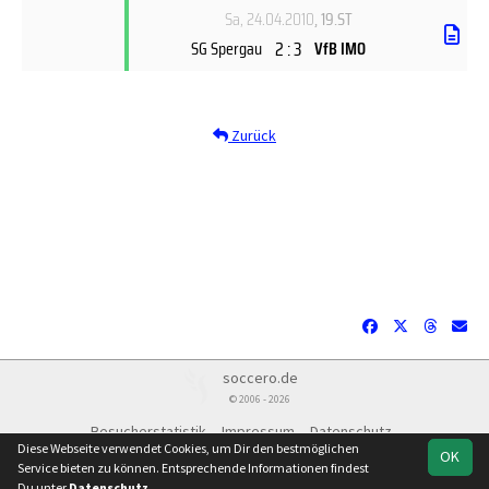
Sa, 24.04.2010
, 19.ST
2 : 3
SG Spergau
VfB IMO
Zurück
soccero.de
© 2006 - 2026
Besucherstatistik
Impressum
Datenschutz
Diese Webseite verwendet Cookies, um Dir den bestmöglichen
OK
Service bieten zu können. Entsprechende Informationen findest
Du unter
Datenschutz
.