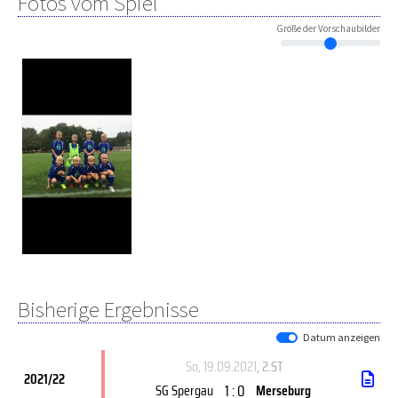
Fotos vom Spiel
Größe der Vorschaubilder
Bisherige Ergebnisse
Datum anzeigen
So, 19.09.2021
, 2.ST
2021/22
1 : 0
SG Spergau
Merseburg