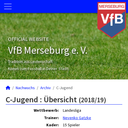
OFFICIAL WEBSITE
VfB Merseburg e. V.
Tradition aus Leidenschaft
Komm zum Fussball in Deiner Stadt!
Nachwuchs
Archiv
C-Jugend
C-Jugend :
Übersicht
(2018/19)
Wettbewerb:
Landesliga
Trainer:
Nevenko Gatzke
Kader:
15 Spieler