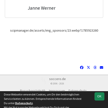
Janne Werner
scipmanager.de/assets/img_sponsors/23.webp?1785923260
soccero.de
© 2006 - 2026
Besucherstatistik
Impressum
Datenschutz
Diese Webseite verwendet Cookies, um Dir den bestmöglichen
OK
Service bieten zu können. Entsprechende Informationen findest
Du unter
Datenschutz
.
Mit der Nutzung der Webseite erklärst Du Dich mit der