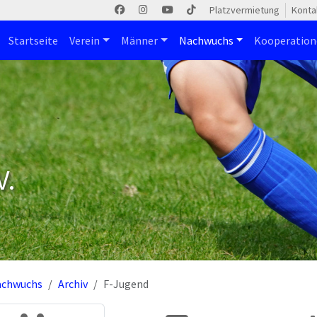
Platzvermietung
Konta
Startseite
Verein
Männer
Nachwuchs
Kooperatio
V.
achwuchs
Archiv
F-Jugend