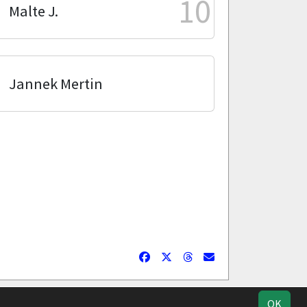
10
Malte J.
Jannek Mertin
ucherstatistik
Impressum
Datenschutz
OK