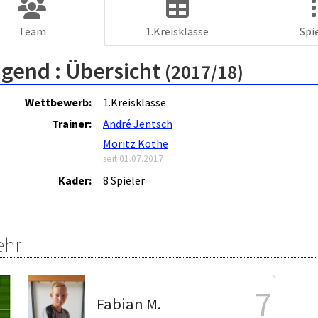
Team
1.Kreisklasse
Spi
ugend :
Übersicht
(2017/18)
Wettbewerb:
1.Kreisklasse
Trainer:
André Jentsch
Moritz Kothe
seit 01.07.2017
Kader:
8 Spieler
ehr
7
Fabian M.