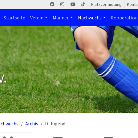
Platzvermietung
Konta
Startseite
Verein
Männer
Nachwuchs
Kooperatio
V.
achwuchs
Archiv
D-Jugend