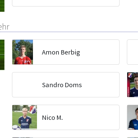
ehr
Amon Berbig
Sandro Doms
Nico M.