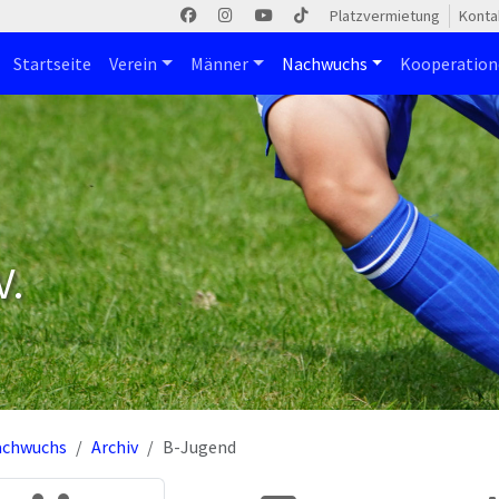
Platzvermietung
Konta
Startseite
Verein
Männer
Nachwuchs
Kooperatio
V.
achwuchs
Archiv
B-Jugend