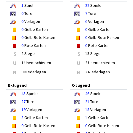
1
Spiel
22
Spiele
0
Tore
7
Tore
0
Vorlagen
6
Vorlagen
0
Gelbe Karten
0
Gelbe Karten
0
Gelb-Rote Karten
0
Gelb-Rote Karten
0
Rote Karten
0
Rote Karten
S
2 Siege
S
18 Siege
U
1 Unentschieden
U
2 Unentschieden
N
0 Niederlagen
N
2 Niederlagen
B-Jugend
C-Jugend
45
Spiele
46
Spiele
27
Tore
21
Tore
19
Vorlagen
18
Vorlagen
8
Gelbe Karten
1
Gelbe Karte
0
Gelb-Rote Karten
0
Gelb-Rote Karten