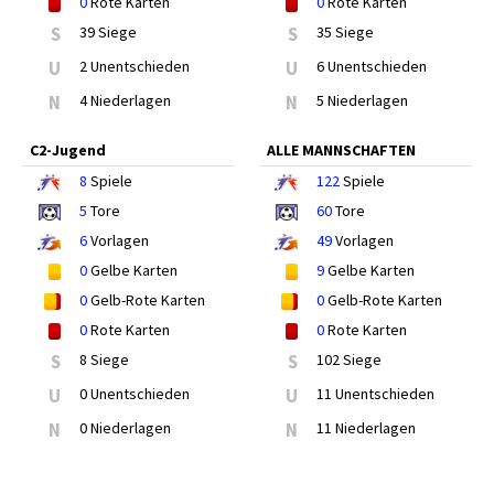
0
Rote Karten
0
Rote Karten
S
39 Siege
S
35 Siege
U
2 Unentschieden
U
6 Unentschieden
N
4 Niederlagen
N
5 Niederlagen
C2-Jugend
ALLE MANNSCHAFTEN
8
Spiele
122
Spiele
5
Tore
60
Tore
6
Vorlagen
49
Vorlagen
0
Gelbe Karten
9
Gelbe Karten
0
Gelb-Rote Karten
0
Gelb-Rote Karten
0
Rote Karten
0
Rote Karten
S
8 Siege
S
102 Siege
U
0 Unentschieden
U
11 Unentschieden
N
0 Niederlagen
N
11 Niederlagen