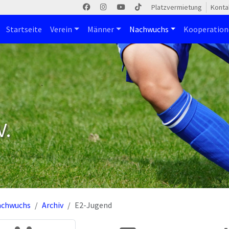
Platzvermietung
Konta
Startseite
Verein
Männer
Nachwuchs
Kooperatio
V.
achwuchs
Archiv
E2-Jugend