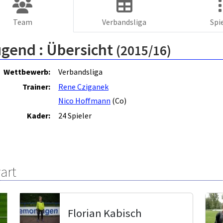
Team
Verbandsliga
Spi
ugend :
Übersicht
(2015/16)
Wettbewerb:
Verbandsliga
Trainer:
Rene Cziganek
Nico Hoffmann
(Co)
Kader:
24 Spieler
art
Florian Kabisch