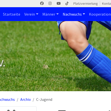
Platzvermietung
Konta
Startseite
Verein
Männer
Nachwuchs
Kooperatio
V.
achwuchs
Archiv
C-Jugend