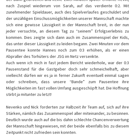
nach Zuspiel wiederum von Sarah, auf das verdiente 0:2. Mit
zunehmender Spieldauer, auch des Spielverlaufes geschuldet und
der unzähligen Einschussmöglichkeiten unserer Mannschaft machte
sich eine gewisse Lässigkeit in der Mannschaft breit, in der nun
jeder versuchte, an diesem Tag zu “seinem” Erfolgserlebnis zu
kommen. Dies zeigte sich dann auch im Zusammenspiel der Kids,
das unter dieser Lässigkeit zu leiden begann. Zwei Minuten vor dem
Pausentee konnte Hannes noch zum 0:3 erhöhen, als er einen
Abpraller des Torhüters der JSG im Netz versenkte.
Auch wenn ich mich in fast jedem Bericht wiederhole, war der 0:3
Pausenstand für die Gastgeber doch sehr schmeichelhaft, aber
vielleicht dürfen wir es ja in ferner Zukunft eventuell einmal sagen
oder schreiben, dass unsere “Bande” zum Pausentee ihre
Möglichkeiten im fast vollen Umfang ausgeschöpft hat. Die Hoffnung
stirbt ja mitunter zu letzt!
Nevenko und Nick forderten zur Halbzeit ihr Team auf, sich auf ihre
Stärken, nämlich das Zusammenspiel aller miteinander, zu besinnen.
Deutlich wurde auch auf die bis dahin schlechte Chancenverwertung
der Mannschaft hingewiesen, mit der beide ebenfalls bis zu diesem
Zeitpunkt nicht zufrieden sein konnten.