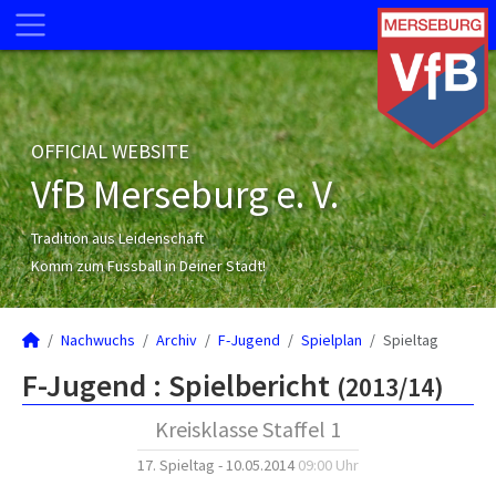
OFFICIAL WEBSITE
VfB Merseburg e. V.
Tradition aus Leidenschaft
Komm zum Fussball in Deiner Stadt!
Nachwuchs
Archiv
F-Jugend
Spielplan
Spieltag
F-Jugend :
Spielbericht
(2013/14)
Kreisklasse Staffel 1
17. Spieltag - 10.05.2014
09:00 Uhr