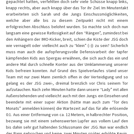
gepachtet hatten, verfehlten doch sehr viele Schüsse knapp links,
knapp rechts, aber auch knapp über das Tor ihr Ziel. Im Minutentakt
erarbeiteten sich Sarah und die Jungs Einschussmöglichkeiten,
welche aber alle bis zu diesem Zeitpunkt nicht mit einem
erfolgreichen Abschluss belohnt wurden. So machte sich doch nun
langsam eine gewisse Ratlosigkeit auf den “Rängen”, zumindest bei
den Anhängern der IMO-Kicker, breit, schien die Kiste der JSG doch
wie vernagelt oder vielleicht auch zu “klein” (:-)) zu sein? Sicherlich
muss man auch die aufopferungsvolle Defensivarbeit der tapfer
kämpfenden Kids aus Spergau erwähnen, die sich auch das ein und
andere Mal durch schnelle Konter aus der Umklammerung unserer
Kids befreien konnten. Auf Grund des Spielverlaufes stand unser
Team mit nur zwei Mann ziemlich offen in der Verteidigung und so
gelang es der JSG zwei-, dreimal brenzlich vor Chris seinem Tor
aufzutauchen. Nach zehn Minuten hatte dann unsere “Lady” mit allen
Außenstehenden und vielleicht auch mit den Jungs ein Einsehen und
beendete mit einer super Aktion (hätte man auch zum “Tor des
Monats” anmelden können) die Wartezeit auf das für alle erlösende
0:1. Aus einer Entfernung von ca. 12 Metern, in halbrechter Position,
bezwang sie mit einem sehenswerten Lupfer aus vollem Lauf den
bis dahin sehr gut haltenden Schlussmann der JSG. Nun war endlich
der Bann gebrochen und keine zwei Minuten später erhöhte Kevin,