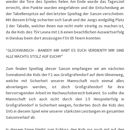
wieder die Tore des Spieles fielen. Am Ende wurde das Tagesziel
erreicht, drei Punkte wurden eingefahren und die Entscheidung an
der Tabellenspitze auf den letzten Spieltag der Saison verschoben.
Mit diesem Erfolg sicherten sich Sarah und die Jungs endgültig Platz
2 der Tabelle, welcher ihnen nun nicht mehr streitig zu machen ist,
da die Kids des TSV Leuna mit 1:6 einen beachtlichen Auswärtserfolg
in Dieskau beim dort ansässigen FSV 05 feiern konnten.
“GLÜCKWUNSCH - BANDE!!! IHR HABT ES EUCH VERDIENT!!! WIR SIND
ALLE MÄCHTG STOLZ AUF EUCH!!!”
Zum finalen Spieltag dieser Saison empfangen wir am nächsten
Sonnabend die Kids der F2 aus Großgräfendorf auf dem Ulmenweg,
welche mit Sicherheit unserer Mannschaft noch einmal alles
abverlangen werden, ist doch Großgräfendorf für ihre
hervorragenden Arbeit im Nachwuchsbereich bekannt. So sollte die
Mannschaft sich auch nicht durch den 1:5 Hinspielerfolg in
Großgräfendorf in Sicherheit wiegen, forderten doch die Kids des
SVG in diesem Spiel eine unserer stärksten Leistungen im gesamten
Saisonverlauf ab.
In diesem Sinne bleibt zum Schluss den Kids nur noch mit auf den