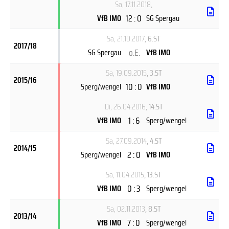
Sa, 17.11.2018
,
12 : 0
VfB IMO
SG Spergau
Sa, 21.10.2017
, 6.ST
2017/18
o.E.
SG Spergau
VfB IMO
Sa, 19.09.2015
, 3.ST
2015/16
10 : 0
Sperg/wengel
VfB IMO
Di, 26.04.2016
, 14.ST
1 : 6
VfB IMO
Sperg/wengel
Sa, 27.09.2014
, 4.ST
2014/15
2 : 0
Sperg/wengel
VfB IMO
Sa, 11.04.2015
, 13.ST
0 : 3
VfB IMO
Sperg/wengel
Sa, 02.11.2013
, 8.ST
2013/14
7 : 0
VfB IMO
Sperg/wengel