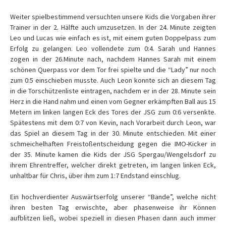
Weiter spielbestimmend versuchten unsere Kids die Vorgaben ihrer
Trainer in der 2. Hälfte auch umzusetzen. In der 24. Minute zeigten
Leo und Lucas wie einfach es ist, mit einem guten Doppelpass zum
Erfolg zu gelangen. Leo vollendete zum 0:4. Sarah und Hannes
zogen in der 26.Minute nach, nachdem Hannes Sarah mit einem
schönen Querpass vor dem Tor frei spielte und die “Lady” nur noch
zum 0:5 einschieben musste. Auch Leon konnte sich an diesem Tag
in die Torschützenliste eintragen, nachdem er in der 28. Minute sein
Herz in die Hand nahm und einen vom Gegner erkämpften Ball aus 15
Metern im linken langen Eck des Tores der JSG zum 0:6 versenkte.
Spätestens mit dem 0:7 von Kevin, nach Vorarbeit durch Leon, war
das Spiel an diesem Tag in der 30. Minute entschieden. Mit einer
schmeichelhaften Freistoßentscheidung gegen die IMO-Kicker in
der 35. Minute kamen die Kids der JSG Spergau/Wengelsdorf zu
ihrem Ehrentreffer, welcher direkt getreten, im langen linken Eck,
unhaltbar für Chris, über ihm zum 1:7 Endstand einschlug.
Ein hochverdienter Auswärtserfolg unserer “Bande”, welche nicht
ihren besten Tag erwischte, aber phasenweise ihr Können
aufblitzen ließ, wobei speziell in diesen Phasen dann auch immer