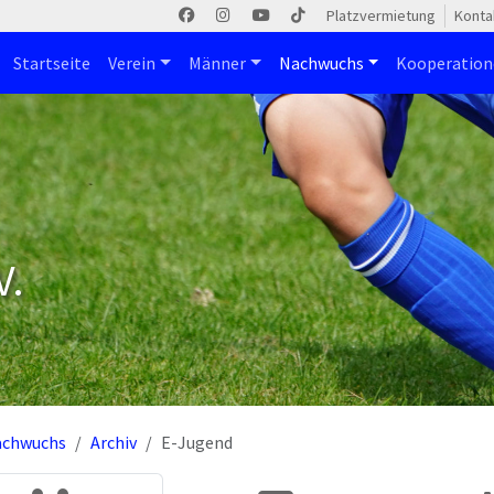
Platzvermietung
Konta
Startseite
Verein
Männer
Nachwuchs
Kooperatio
V.
achwuchs
Archiv
E-Jugend