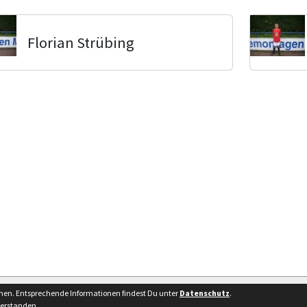
Florian Strübing
Bes
nnen. Entsprechende Informationen findest Du unter
Datenschutz
.
verstanden.