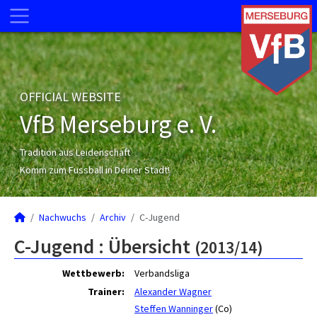
OFFICIAL WEBSITE
VfB Merseburg e. V.
Tradition aus Leidenschaft
Komm zum Fussball in Deiner Stadt!
Nachwuchs
Archiv
C-Jugend
C-Jugend :
Übersicht
(2013/14)
Wettbewerb:
Verbandsliga
Trainer:
Alexander Wagner
Steffen Wanninger
(Co)