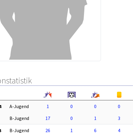
nstatistik
4
A-Jugend
1
0
0
0
B-Jugend
17
0
1
3
3
B-Jugend
26
1
6
4