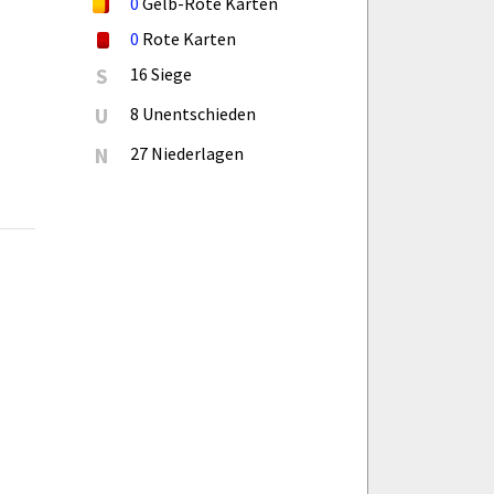
0
Gelb-Rote Karten
0
Rote Karten
S
16 Siege
U
8 Unentschieden
N
27 Niederlagen