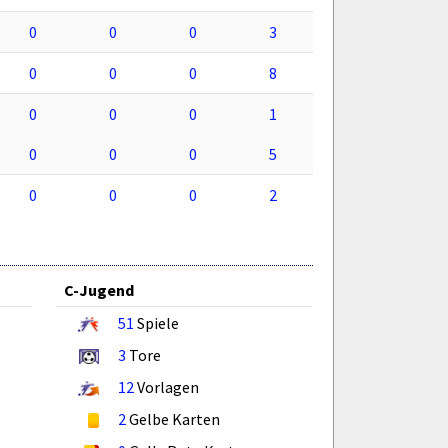
0
0
0
3
0
0
0
8
0
0
0
1
0
0
0
5
0
0
0
2
C-Jugend
51
Spiele
3
Tore
12
Vorlagen
2
Gelbe Karten