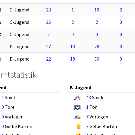
2
C-Jugend
23
1
10
2
1
C-Jugend
26
2
2
0
0
C-Jugend
2
0
0
0
D-Jugend
27
13
28
0
9
D-Jugend
22
18
36
0
mtstatistik
end
B-Jugend
1
Spiel
43
Spiele
0
Tore
1
Tor
0
Vorlagen
7
Vorlagen
0
Gelbe Karten
7
Gelbe Karten