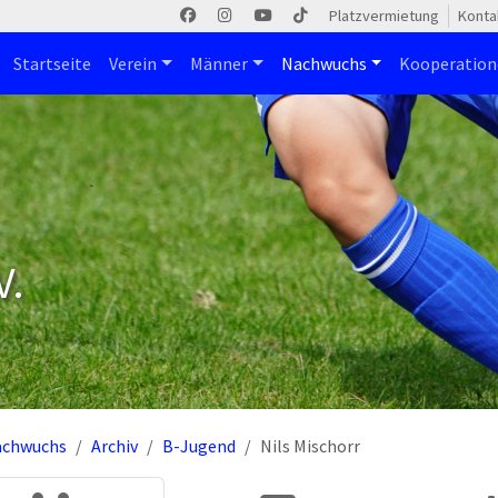
Platzvermietung
Konta
Startseite
Verein
Männer
Nachwuchs
Kooperatio
V.
achwuchs
Archiv
B-Jugend
Nils Mischorr