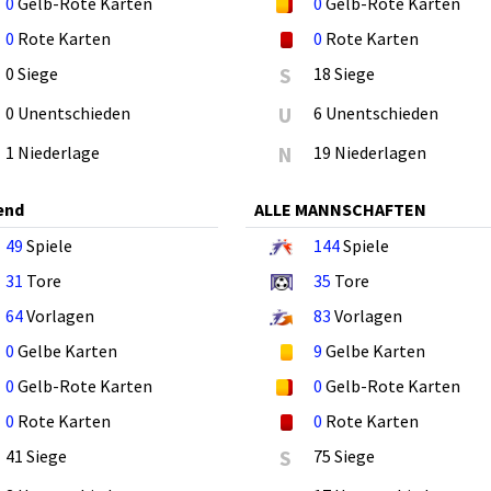
0
Gelb-Rote Karten
0
Gelb-Rote Karten
0
Rote Karten
0
Rote Karten
0 Siege
S
18 Siege
0 Unentschieden
U
6 Unentschieden
1 Niederlage
N
19 Niederlagen
end
ALLE MANNSCHAFTEN
49
Spiele
144
Spiele
31
Tore
35
Tore
64
Vorlagen
83
Vorlagen
0
Gelbe Karten
9
Gelbe Karten
0
Gelb-Rote Karten
0
Gelb-Rote Karten
0
Rote Karten
0
Rote Karten
41 Siege
S
75 Siege