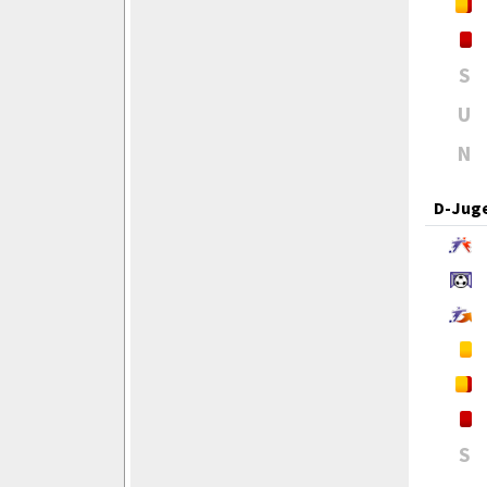
S
U
N
D-Jug
S