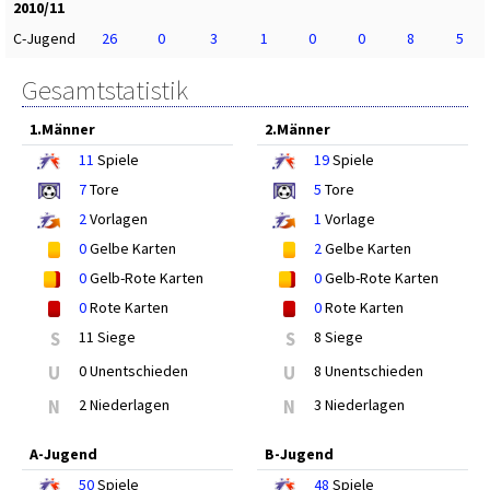
2010/11
C-Jugend
26
0
3
1
0
0
8
5
Gesamtstatistik
1.Männer
2.Männer
11
Spiele
19
Spiele
7
Tore
5
Tore
2
Vorlagen
1
Vorlage
0
Gelbe Karten
2
Gelbe Karten
0
Gelb-Rote Karten
0
Gelb-Rote Karten
0
Rote Karten
0
Rote Karten
S
11 Siege
S
8 Siege
U
0 Unentschieden
U
8 Unentschieden
N
2 Niederlagen
N
3 Niederlagen
A-Jugend
B-Jugend
50
Spiele
48
Spiele