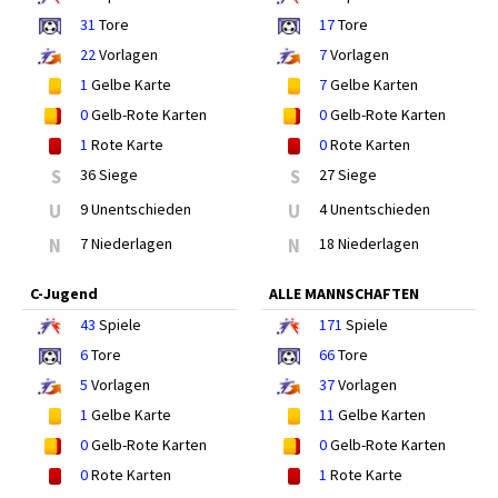
31
Tore
17
Tore
22
Vorlagen
7
Vorlagen
1
Gelbe Karte
7
Gelbe Karten
0
Gelb-Rote Karten
0
Gelb-Rote Karten
1
Rote Karte
0
Rote Karten
S
36 Siege
S
27 Siege
U
9 Unentschieden
U
4 Unentschieden
N
7 Niederlagen
N
18 Niederlagen
C-Jugend
ALLE MANNSCHAFTEN
43
Spiele
171
Spiele
6
Tore
66
Tore
5
Vorlagen
37
Vorlagen
1
Gelbe Karte
11
Gelbe Karten
0
Gelb-Rote Karten
0
Gelb-Rote Karten
0
Rote Karten
1
Rote Karte