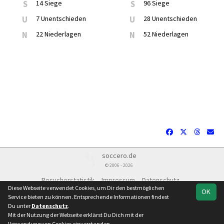
S
14 Siege
S
96 Siege
U
7 Unentschieden
U
28 Unentschieden
N
22 Niederlagen
N
52 Niederlagen
soccero.de
© 2006 - 2026
Besucherstatistik
Impressum
Datenschutz
Diese Webseite verwendet Cookies, um Dir den bestmöglichen
OK
Service bieten zu können. Entsprechende Informationen findest
Du unter
Datenschutz
.
Mit der Nutzung der Webseite erklärst Du Dich mit der
Team
Verbandsliga
Spielplan
Statistik
Verwendung von Cookies einverstanden.