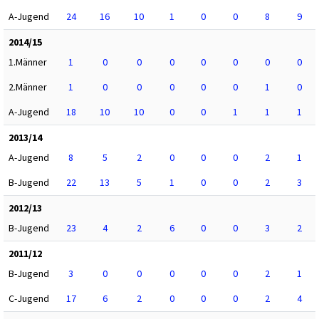
A-Jugend
24
16
10
1
0
0
8
9
2014/15
1.Männer
1
0
0
0
0
0
0
0
2.Männer
1
0
0
0
0
0
1
0
A-Jugend
18
10
10
0
0
1
1
1
2013/14
A-Jugend
8
5
2
0
0
0
2
1
B-Jugend
22
13
5
1
0
0
2
3
2012/13
B-Jugend
23
4
2
6
0
0
3
2
2011/12
B-Jugend
3
0
0
0
0
0
2
1
C-Jugend
17
6
2
0
0
0
2
4