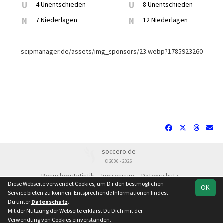
U
4 Unentschieden
U
8 Unentschieden
N
7 Niederlagen
N
12 Niederlagen
scipmanager.de/assets/img_sponsors/23.webp?1785923260
soccero.de
© 2006 - 2026
Besucherstatistik
Impressum
Datenschutz
Diese Webseite verwendet Cookies, um Dir den bestmöglichen
OK
Service bieten zu können. Entsprechende Informationen findest
Du unter
Datenschutz
.
Mit der Nutzung der Webseite erklärst Du Dich mit der
Team
Verbandsliga
Spielplan
Statistik
Verwendung von Cookies einverstanden.