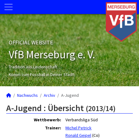
OFFICIAL WEBSITE
VfB Merseburg e. V.
Tradition aus Leidenschaft
Komm zum Fussball in Deiner Stadt!
Nachwuchs
Archiv
A-Jugend
A-Jugend :
Übersicht
(2013/14)
Wettbewerb:
Verbandsliga Süd
Trainer:
Michel Petrick
Ronald Geipel
(Co)