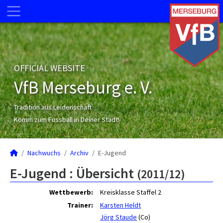
OFFICIAL WEBSITE
VfB Merseburg e. V.
Tradition aus Leidenschaft
Komm zum Fussball in Deiner Stadt!
Nachwuchs
Archiv
E-Jugend
E-Jugend :
Übersicht
(2011/12)
Wettbewerb:
Kreisklasse Staffel 2
Trainer:
Karsten Heldt
Jörg Staude
(Co)