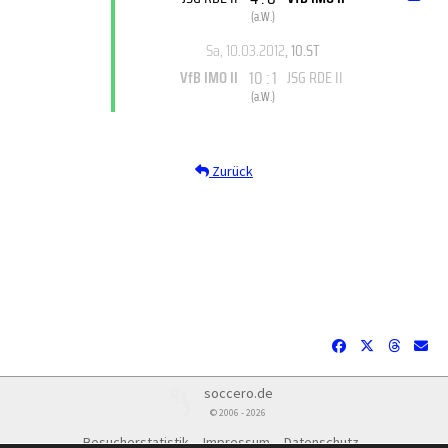
(
a.W.
)
Sa, 10.03.2012
, 10.ST
10 : 1
VfB IMO II
JSG RDE II
(
a.W.
)
Zurück
soccero.de
© 2006 - 2026
Besucherstatistik
Impressum
Datenschutz