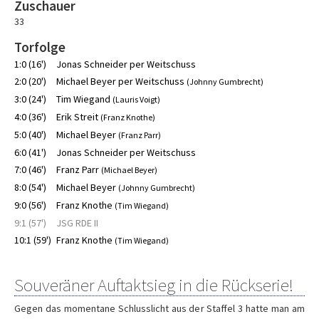
Zuschauer
33
Torfolge
1:0 (16')
Jonas Schneider per Weitschuss
2:0 (20')
Michael Beyer per Weitschuss
(Johnny Gumbrecht)
3:0 (24')
Tim Wiegand
(Lauris Voigt)
4:0 (36')
Erik Streit
(Franz Knothe)
5:0 (40')
Michael Beyer
(Franz Parr)
6:0 (41')
Jonas Schneider per Weitschuss
7:0 (46')
Franz Parr
(Michael Beyer)
8:0 (54')
Michael Beyer
(Johnny Gumbrecht)
9:0 (56')
Franz Knothe
(Tim Wiegand)
9:1 (57')
JSG RDE II
10:1 (59')
Franz Knothe
(Tim Wiegand)
Souveräner Auftaktsieg in die Rückserie!
Gegen das momentane Schlusslicht aus der Staffel 3 hatte man am