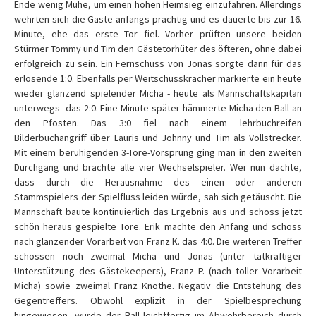
Ende wenig Mühe, um einen hohen Heimsieg einzufahren. Allerdings
wehrten sich die Gäste anfangs prächtig und es dauerte bis zur 16.
Minute, ehe das erste Tor fiel. Vorher prüften unsere beiden
Stürmer Tommy und Tim den Gästetorhüter des öfteren, ohne dabei
erfolgreich zu sein. Ein Fernschuss von Jonas sorgte dann für das
erlösende 1:0. Ebenfalls per Weitschusskracher markierte ein heute
wieder glänzend spielender Micha - heute als Mannschaftskapitän
unterwegs- das 2:0. Eine Minute später hämmerte Micha den Ball an
den Pfosten. Das 3:0 fiel nach einem lehrbuchreifen
Bilderbuchangriff über Lauris und Johnny und Tim als Vollstrecker.
Mit einem beruhigenden 3-Tore-Vorsprung ging man in den zweiten
Durchgang und brachte alle vier Wechselspieler. Wer nun dachte,
dass durch die Herausnahme des einen oder anderen
Stammspielers der Spielfluss leiden würde, sah sich getäuscht. Die
Mannschaft baute kontinuierlich das Ergebnis aus und schoss jetzt
schön heraus gespielte Tore. Erik machte den Anfang und schoss
nach glänzender Vorarbeit von Franz K. das 4:0. Die weiteren Treffer
schossen noch zweimal Micha und Jonas (unter tatkräftiger
Unterstützung des Gästekeepers), Franz P. (nach toller Vorarbeit
Micha) sowie zweimal Franz Knothe. Negativ die Entstehung des
Gegentreffers. Obwohl explizit in der Spielbesprechung
hingewiesen, wurde der Ball leichtfertig im Abwehrbereich durch