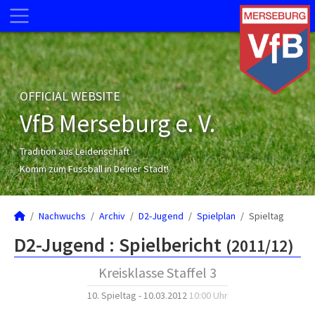
OFFICIAL WEBSITE
VfB Merseburg e. V.
Tradition aus Leidenschaft
Komm zum Fussball in Deiner Stadt!
Nachwuchs
Archiv
D2-Jugend
Spielplan
Spieltag
D2-Jugend :
Spielbericht
(2011/12)
Kreisklasse Staffel 3
10. Spieltag - 10.03.2012
10:00 Uhr