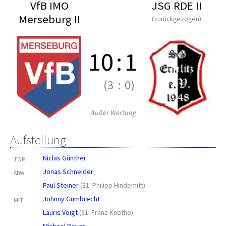
VfB IMO
JSG RDE II
Merseburg II
(zurückgezogen)
10
:
1
(3
:
0)
Außer Wertung
Aufstellung
Niclas Günther
TOR
Jonas Schneider
ABW
Paul Steiner
(
31' Philipp Hindemitt
)
Johnny Gumbrecht
MIT
Lauris Voigt
(
31' Franz Knothe
)