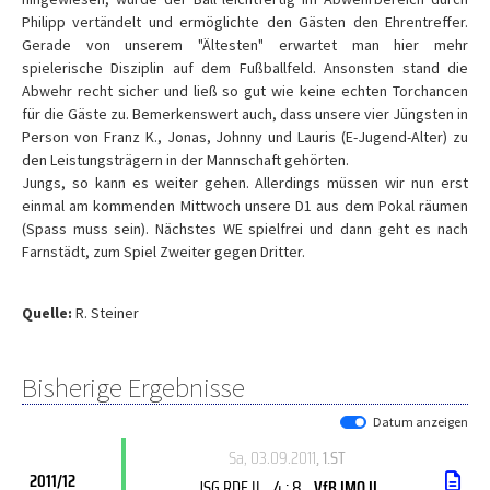
Philipp vertändelt und ermöglichte den Gästen den Ehrentreffer.
Gerade von unserem "Ältesten" erwartet man hier mehr
spielerische Disziplin auf dem Fußballfeld. Ansonsten stand die
Abwehr recht sicher und ließ so gut wie keine echten Torchancen
für die Gäste zu. Bemerkenswert auch, dass unsere vier Jüngsten in
Person von Franz K., Jonas, Johnny und Lauris (E-Jugend-Alter) zu
den Leistungsträgern in der Mannschaft gehörten.
Jungs, so kann es weiter gehen. Allerdings müssen wir nun erst
einmal am kommenden Mittwoch unsere D1 aus dem Pokal räumen
(Spass muss sein). Nächstes WE spielfrei und dann geht es nach
Farnstädt, zum Spiel Zweiter gegen Dritter.
Quelle:
R. Steiner
Bisherige Ergebnisse
Datum anzeigen
Sa, 03.09.2011
, 1.ST
2011/12
4 : 8
JSG RDE II
VfB IMO II