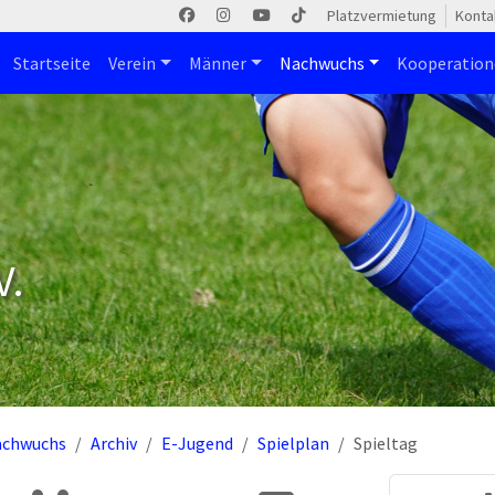
Platzvermietung
Konta
Startseite
Verein
Männer
Nachwuchs
Kooperatio
V.
achwuchs
Archiv
E-Jugend
Spielplan
Spieltag