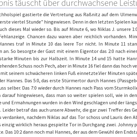
bnis täuscht über durchwachsene Leis
hholspiel gastierte die Vertretung aus Raßnitz auf dem Ulmenwe
erste viertel Stunde" hingewiesen. Denn in den letzten Spielen k
uch dieses Mal wieder so. Bis auf Minute 6, wo Niklas J. unsere 1
Fehlanzeige. Chancen dazu waren aber reichlich vorhanden. Min
 Hannes traf in Minute 10 das leere Tor nicht. In Minute 11 sta
 an. So besorgte der Gast mit einem Eigentor das 2:0 nach eine
 starke Minuten bis zur Halbzeit. In Minute 14 und 15 hatte Ha
ehenden Schuss noch Pech, aber in Minute 16 fiel dann das hoch ver
mit seinem schwächeren linken Fuß einnetzte.Vier Minuten später
der Hannes. Das 5:0, das erste Stürmertor durch Hannes (Passgeb
ss selber. Das 7:0 wieder durch Hannes nach Pass vom Sturmkolle
 darauf hingewiesen, dass man so weiter spielen soll, wie in de
e und Ermahnungen wurden in den Wind geschlagen und der längst
n. Leider betraf das auch unsere Abwehr, die gar zwei Treffer des 
u verdanken, nachdem Niklas auf das Tor schoss und Lauris den A
 einzig wirklich heraus gespielte Tor in Durchgang zwei. Johnny 
te. Das 10:2 dann noch mal Hannes, der aus dem Gewühl den Endst