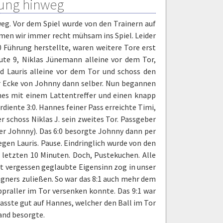
tung hinweg
g. Vor dem Spiel wurde von den Trainern auf
amen wir immer recht mühsam ins Spiel. Leider
:0 Führung herstellte, waren weitere Tore erst
ute 9, Niklas Jünemann alleine vor dem Tor,
nd Lauris alleine vor dem Tor und schoss den
r Ecke von Johnny dann selber. Nun begannen
nnes mit einem Lattentreffer und einen knapp
diente 3:0. Hannes feiner Pass erreichte Timi,
 schoss Niklas J. sein zweites Tor. Passgeber
er Johnny). Das 6:0 besorgte Johnny dann per
gen Lauris. Pause. Eindringlich wurde von den
n letzten 10 Minuten. Doch, Pustekuchen. Alle
 vergessen geglaubte Eigensinn zog in unser
Gegners zuließen. So war das 8:1 auch mehr dem
bpraller im Tor versenken konnte. Das 9:1 war
passte gut auf Hannes, welcher den Ball im Tor
and besorgte.