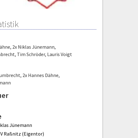
tistik
Dähne
,
2x Niklas Jünemann
,
brecht
,
Tim Schröder
,
Lauris Voigt
Gumbrecht
,
2x Hannes Dähne
,
emann
uer
e
iklas Jünemann
V Raßnitz (Eigentor)