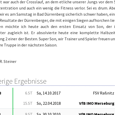
ht war auch der Crosslauf, an dem etliche unserer Jungs vor dem
entration und auch ein wenig die Fitness verlor. Sei es drum. Ab
ir es am Samstag in Bad Dürrenberg sicherlich schwer haben, eine
Resultate der Dürrenberger, die mit einigen Siegen aufhorchen li
n möchte ich heute auch den ersten Einsatz von Son, der i
iter zugleich ist. Er absolvierte heute eine komplette Halbz
g 2 einer der Besten. Super Son, wir Trainer und Spieler freuen un
re Truppe in der nächsten Saison.
R. Steiner
erige Ergebnisse
8
6.ST
Sa, 14.10.2017
FSV Raßnitz
15.ST
So, 22.04.2018
VfB IMO Merseburg
1
9.ST
Sa, 30.10.2010
VfB IMO Merseburg