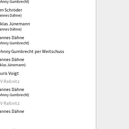
ohnny Gumbrecht)
im Schröder
annes Dähne)
iklas Jünemann
annes Dähne)
annes Dähne
ohnny Gumbrecht)
ohnny Gumbrecht per Weitschuss
annes Dähne
iklas Jünemann)
uris Voigt
SV Raßnitz
annes Dähne
ohnny Gumbrecht)
SV Raßnitz
annes Dähne