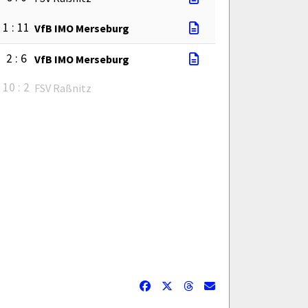
1 : 11
VfB IMO Merseburg
2 : 6
VfB IMO Merseburg
10 : 2
FSV Raßnitz