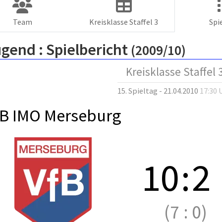
Team
Kreisklasse Staffel 3
Spi
ugend :
Spielbericht
(2009/10)
Kreisklasse Staffel 
15. Spieltag - 21.04.2010
17:30 
fB IMO Merseburg
10
:
2
(7
:
0)