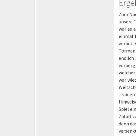
Erge
Zum Nac
unsere "
war es a
einmal 
vorbei.
Tormann
endlich
vorbei g
welcher 
war wie
Weitschu
Trainern
Hinweis
Spiel ei
Zufall z
dann das
versenk