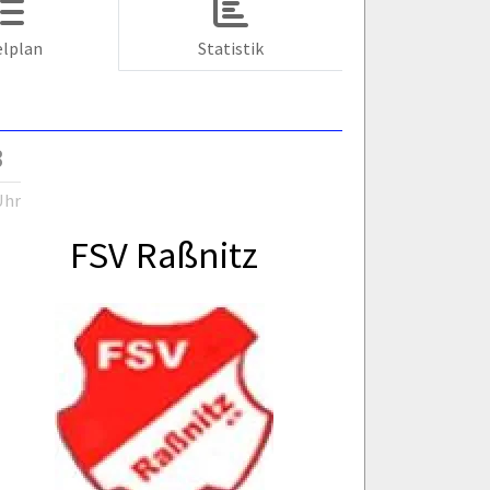
elplan
Statistik
3
Uhr
FSV Raßnitz