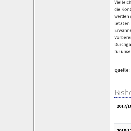
Vielleic
die Konz
werden w
letzten 
Erwähne
Vorbere
Durchgan
für unse
Quelle:
Bish
2017/1
2010/1