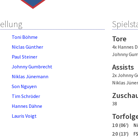
tellung
Spielsta
Toni Böhme
Tore
Niclas Günther
4x Hannes 
Johnny Gum
Paul Steiner
Assists
Johnny Gumbrecht
2x Johnny 
Niklas Jünemann
Niklas Jün
Son Nguyen
Zuscha
Tim Schröder
38
Hannes Dähne
Torfolg
Lauris Voigt
1:0 (06')
N
2:0 (13')
FS