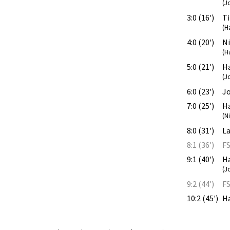
(J
3:0 (16')
T
(H
4:0 (20')
N
(H
5:0 (21')
H
(J
6:0 (23')
J
7:0 (25')
H
(N
8:0 (31')
La
8:1 (36')
F
9:1 (40')
H
(J
9:2 (44')
F
10:2 (45')
H