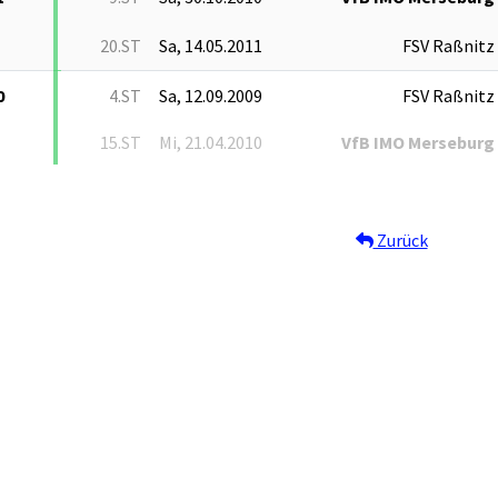
20.ST
Sa, 14.05.2011
FSV Raßnitz
0
4.ST
Sa, 12.09.2009
FSV Raßnitz
15.ST
Mi, 21.04.2010
VfB IMO Merseburg
Zurück