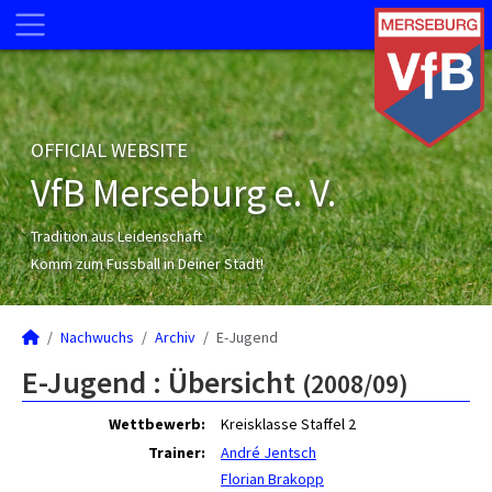
OFFICIAL WEBSITE
VfB Merseburg e. V.
Tradition aus Leidenschaft
Komm zum Fussball in Deiner Stadt!
Nachwuchs
Archiv
E-Jugend
E-Jugend :
Übersicht
(2008/09)
Wettbewerb:
Kreisklasse Staffel 2
Trainer:
André Jentsch
Florian Brakopp